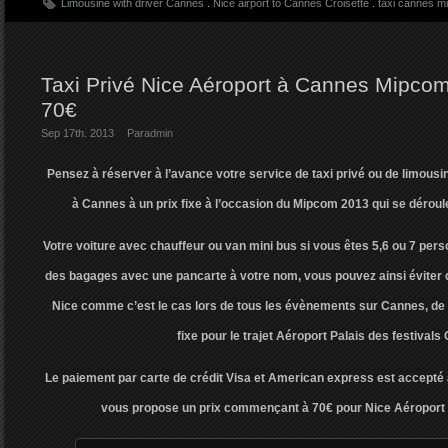
Limousine with driver Cannes
.
Nice airport to Cannes Croisette
.
taxi cannes mi
Taxi Privé Nice Aéroport à Cannes Mipcom
70€
Sep 17th. 2013
Par
admin
Pensez à réserver à l’avance votre service de taxi privé ou de limousin
à Cannes à un prix fixe à l’occasion du Mipcom 2013 qui se déroule
Votre voiture avec chauffeur ou van mini bus si vous êtes 5,6 ou 7 pers
des bagages avec une pancarte à votre nom, vous pouvez ainsi éviter de
Nice comme c’est le cas lors de tous les évènements sur Cannes, de p
fixe pour le trajet Aéroport Palais des festivals
Le paiement par carte de crédit Visa et American express est accepté
vous propose un prix commençant à 70€ pour Nice Aéroport C