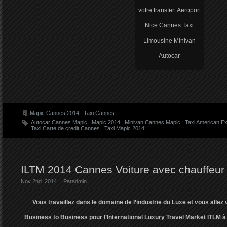
votre transfert Aeroport
Nice Cannes Taxi
Limousine Minivan
Autocar
Mapic Cannes 2014
.
Taxi Cannes
Autocar Cannes Mapic
.
Mapic 2014
.
Minivan Cannes Mapic
.
Taxi American E
Taxi Carte de credit Cannes
.
Taxi Mapic 2014
ILTM 2014 Cannes Voiture avec chauffeur
Nov 2nd. 2014
Par
admin
Vous travaillez dans le domaine de l’industrie du Luxe et vous alle
Business to Business pour l’International Luxury Travel Market ITLM