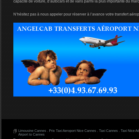
capacité de voiture, d’autocars et de vans parmi la plus importante du mar
N’hésitez pas à nous appeler pour réserver à l’avance votre transfert aéro
Limousine Cannes
.
Prix Taxi Aeroport Nice Cannes
.
Taxi Cannes
.
Taxi Nice A
Airport to Cannes