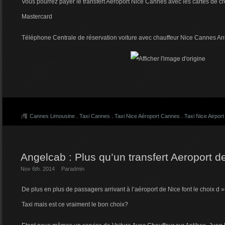
Vous pourrez payer le transfert Aéroport Nice Cannes avec les cartes de c
Mastercard
Téléphone Centrale de réservation voiture avec chauffeur Nice Cannes A
Cannes Limousine
.
Taxi Cannes
.
Taxi Nice Aéroport Cannes
.
Taxi Nice Airpor
Angelcab : Plus qu’un transfert Aeroport d
Nov 6th. 2014
Par
admin
De plus en plus de passagers arrivant à l’aéroport de Nice font le choix d 
Taxi mais est ce vraiment le bon choix?