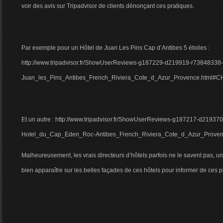
voir des avis sur Tripadvisor de clients dénonçant ces pratiques.
Par exemple pour un Hôtel de Juan Les Pins Cap d’Antibes 5 étoiles :
http://www.tripadvisor.fr/ShowUserReviews-g187229-d219919-r73848338
Juan_les_Pins_Antibes_French_Riviera_Cote_d_Azur_Provence.htm
Et un autre : http://www.tripadvisor.fr/ShowUserReviews-g187217-d21937
Hotel_du_Cap_Eden_Roc-Antibes_French_Riviera_Cote_d_Azur_Proven
Malheureusement, les vrais directeurs d’hôtels parfois ne le savent pas, un
bien apparaître sur les belles façades de ces hôtels pour informer de ces p