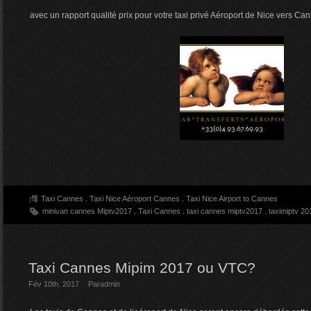
avec un rapport qualité prix pour votre taxi privé Aéroport de Nice vers Ca
Taxi Cannes
.
Taxi Nice Aéroport Cannes
.
Taxi Nice Airport to Cannes
minivan cannes Miptv2017
.
Taxi Cannes
.
taxi cannes miptv2017
.
taximiptv 20
Taxi Cannes Mipim 2017 ou VTC?
Fév 10th. 2017
Par
admin