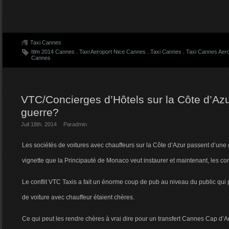
Taxi Cannes
Itlm 2014 Cannes
.
Taxi Aeroport Nice Cannes
.
Taxi Cannes
.
Taxi Cannes Aero
Cannes
VTC/Concierges d’Hôtels sur la Côte d’Az
guerre?
Juil 18th. 2014
Par
admin
Les sociétés de voitures avec chauffeurs sur la Côte d’Azur passent d’une gu
vignette que la Principauté de Monaco veut instaurer et maintenant, les con
Le conflit VTC Taxis a fait un énorme coup de pub au niveau du public qui
de voiture avec chauffeur étaient chères.
Ce qui peut les rendre chères à vrai dire pour un transfert Cannes Cap d’A