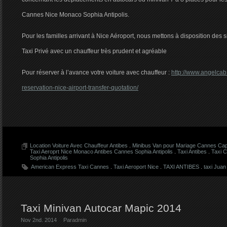
Cannes Nice Monaco Sophia Antipolis.
Pour les familles arrivant à Nice Aéroport, nous mettons à disposition des
Taxi Privé avec un chauffeur très prudent et agréable
Pour réserver à l’avance votre voiture avec chauffeur :
http://www.angelcab
reservation-nice-airport-transfer-quotation/
Location Voiture Avec Chauffeur Antibes
.
Minibus Van pour Mariage Cannes Cap
Taxi Aeroprt Nice Monaco Antibes Cannes Sophia Antipolis
.
Taxi Antibes
.
Taxi 
Sophia Antipolis
American Express Taxi Cannes
.
Taxi Aeroport Nice
.
TAXI ANTIBES
.
taxi Juan
Taxi Minivan Autocar Mapic 2014
Nov 2nd. 2014
Par
admin