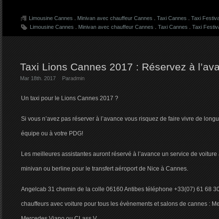
Limousine Cannes
.
Minivan avec chauffeur Cannes
.
Taxi Cannes
.
Taxi Festiv
Limousine Cannes
.
Minivan avec chauffeur Cannes
.
Taxi Cannes
.
Taxi Festi
Taxi Lions Cannes 2017 : Réservez à l’av
Mar 18th. 2017
Par
admin
Un taxi pour le Lions Cannes 2017 ?
Si vous n’avez pas réserver à l’avance vous risquez de faire vivre de longu
équipe ou à votre PDG!
Les meilleures assistantes auront réservé à l’avance un service de voiture
minivan ou berline pour le transfert aéroport de Nice à Cannes.
Angelcab 31 chemin de la colle 06160 Antibes téléphone +33(07) 61 68 30
chauffeurs avec voiture pour tous les évènements et salons de cannes : M
Mercedes Viano ou CLass V.