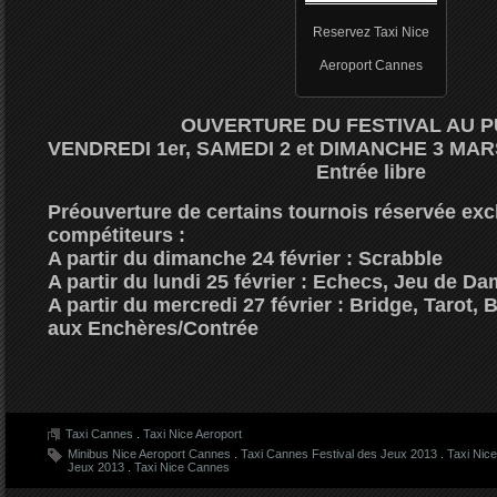
Reservez Taxi Nice
Aeroport Cannes
OUVERTURE DU FESTIVAL AU 
VENDREDI 1er, SAMEDI 2 et DIMANCHE 3 MARS
Entrée libre
Préouverture de certains tournois réservée ex
compétiteurs
:
A partir du dimanche 24 février : Scrabble
A partir du lundi 25 février : Echecs, Jeu de Da
A partir du mercredi 27 février : Bridge, Tarot, 
aux Enchères/Contrée
Taxi Cannes
.
Taxi Nice Aeroport
Minibus Nice Aeroport Cannes
.
Taxi Cannes Festival des Jeux 2013
.
Taxi Nic
Jeux 2013
.
Taxi Nice Cannes