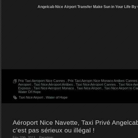
Angelcab Nice Airport Transfer Make Sun in Your Life By 
Prix Taxi Aeroport Nice Cannes
.
Prix Taxi Aeroprt Nice Monaco Antibes Cannes 
Aeroport
.
Taxi Nice Aéroport Antibes
.
Taxi Nice Aéroport Cannes
.
Taxi Nice Ae
Express
.
Taxi Nice Aeroport Monaco
.
Taxi Nice AIrport
.
Taxi Nice Airport to C
Water Of Hope
Taxi Nice Airport
.
Water of Hope
Aéroport Nice Navette, Taxi Privé Angelca
c’est pas sérieux ou illégal !
Fév 20th. 2013
Par
admin