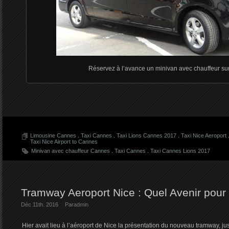
Réservez à l’avance un minivan avec chauffeur s
Limousine Cannes
.
Taxi Cannes
.
Taxi Lions Cannes 2017
.
Taxi Nice Aeroport
Taxi Nice Airport to Cannes
Minivan avec chauffeur Cannes
.
Taxi Cannes
.
Taxi Cannes Lions 2017
Tramway Aeroport Nice : Quel Avenir pour 
Déc 11th. 2016
Par
admin
Hier avait lieu à l’aéroport de Nice la présentation du nouveau tramway, just