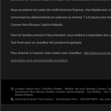
Nous acceptons les cartes de crédit American Express, Visa Mastercard, no
concernant les déplacements en autocars ou minivan 7 à 8 places pour le
Cannes Nice Monaco Sophia Antipolis.
Pour les familles arrivant à Nice Aéroport, nous mettons à disposition des
Taxi Privé avec un chauffeur très prudent et agréable
Pour réserver à l’avance votre voiture avec chauffeur :
http://www.angelcab
reservation-nice-airport-transfer-quotation/
Location Voiture Avec Chauffeur Antibes
.
Minibus Van pour Mariage Cannes Cap
Taxi Aeroprt Nice Monaco Antibes Cannes Sophia Antipolis
.
Taxi Antibes
.
Taxi 
Sophia Antipolis
American Express Taxi Cannes
.
Taxi Aeroport Nice
.
TAXI ANTIBES
.
taxi Juan