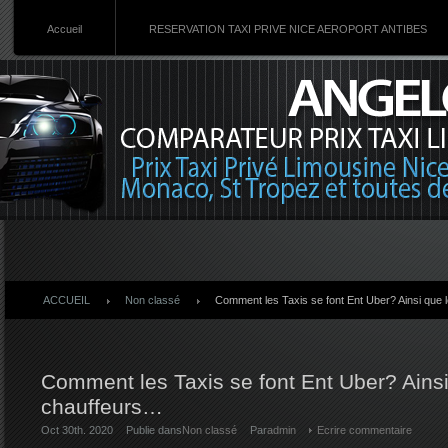
Accueil
RESERVATION TAXI PRIVE NICE AEROPORT ANTIBES
ACCUEIL
Non classé
Comment les Taxis se font Ent Uber? Ainsi que
Comment les Taxis se font Ent Uber? Ainsi
chauffeurs…
Oct 30th. 2020
Publie dans
Non classé
Par
admin
Ecrire commentaire