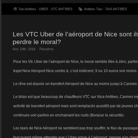
Taxi Antibes
.
UBER
.
VTC ANTIBES
Antibes Taxi
.
TAXI ANTIBES
Les VTC Uber de l’aéroport de Nice sont il
perdre le moral?
Nov 19th. 2016
Par
admin
Pour les Vtc Uber de l’aéroport de Nice, le moral semble être à zéro, parfoi
trajet Nice Aéroport Nice centre à, c’est indécent, 9 ou 10 euros voir moins.
Le rêve est d(avoir un transfert Aéroport de Nice au moins jusqu’à Cannes
Le bilan est que beaucoup de chauffeurs VTC sur Nice Antibes, Cannes meu
activité de transfert aéroport mais sont remplacés aussitôt par de jeunes c
continues voir parfois en enchainant les nuits (Bonjour la sécurité).
Les taxis de Nice Aéroport ne semblent pas trop souffrir, le flux de passager
faut quand même attendre que L’Uber arrive à l’aéroport, prenne son client 