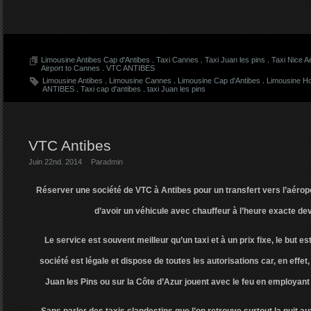
Limousine Antibes Cap d'Antibes
.
Taxi Cannes
.
Taxi Juan les pins
.
Taxi Nice 
Airport to Cannes
.
VTC ANTIBES
Limousine Antibes
.
Limousine Cannes
.
Limousine Cap d'Antibes
.
Limousine Ho
ANTIBES
.
Taxi cap d'antibes
.
taxi Juan les pins
VTC Antibes
Juin 22nd. 2014
Par
admin
Réserver une société de VTC à Antibes pour un transfert vers l’aérop
d’avoir un véhicule avec chauffeur à l’heure exacte de
Le service est souvent meilleur qu’un taxi et à un prix fixe, le but e
société est légale et dispose de toutes les autorisations car, en effet
Juan les Pins ou sur la Côte d’Azur jouent avec le feu en employan