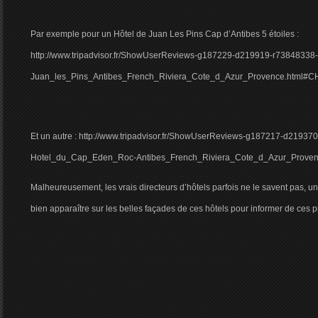
Par exemple pour un Hôtel de Juan Les Pins Cap d’Antibes 5 étoiles :
http://www.tripadvisor.fr/ShowUserReviews-g187229-d219919-r73848338
Juan_les_Pins_Antibes_French_Riviera_Cote_d_Azur_Provence.htm
Et un autre : http://www.tripadvisor.fr/ShowUserReviews-g187217-d21937
Hotel_du_Cap_Eden_Roc-Antibes_French_Riviera_Cote_d_Azur_Proven
Malheureusement, les vrais directeurs d’hôtels parfois ne le savent pas, un
bien apparaître sur les belles façades de ces hôtels pour informer de ces p