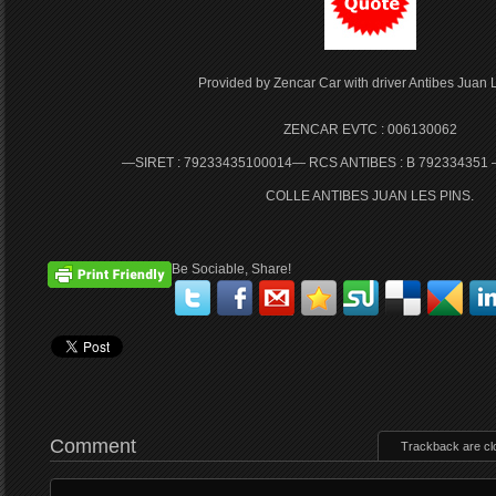
Provided by Zencar Car with driver Antibes Juan 
ZENCAR EVTC : 006130062
—SIRET : 79233435100014— RCS ANTIBES : B 792334351
COLLE ANTIBES JUAN LES PINS.
Be Sociable, Share!
Comment
Trackback are cl