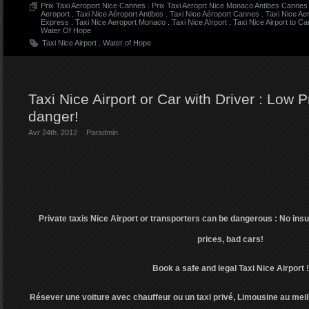
Prix Taxi Aeroport Nice Cannes
.
Prix Taxi Aeroprt Nice Monaco Antibes Cannes 
Aeroport
.
Taxi Nice Aéroport Antibes
.
Taxi Nice Aéroport Cannes
.
Taxi Nice Ae
Express
.
Taxi Nice Aeroport Monaco
.
Taxi Nice AIrport
.
Taxi Nice Airport to C
Water Of Hope
Taxi Nice Airport
.
Water of Hope
Taxi Nice Airport or Car with Driver : Low 
danger!
Avr 24th. 2012
Par
admin
Private taxis Nice Airport or transporters can be dangerous : No insu
prices, bad cars!
Book a safe and legal Taxi Nice Airport !
Résever une voiture avec chauffeur ou un taxi privé, Limousine au meill