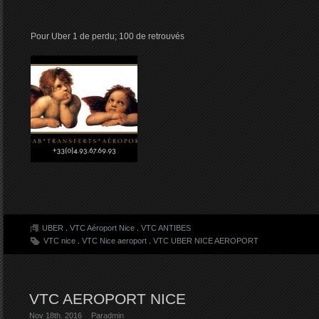
Pour Uber 1 de perdu; 100 de retrouvés
UBER
.
VTC Aéroport Nice
.
VTC ANTIBES
VTC nice
.
VTC Nice aeroport
.
VTC UBER NICE AEROPORT
VTC AEROPORT NICE
Nov 18th. 2016
Par
admin