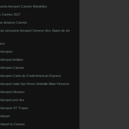
ousine Aeroport Cannes Mandelieu
ns Cannes 2017
gue distance Cannes
van Limousine Aeroport Geneve Vers Staion de ski
aco
 Aeroport
 Aéroport Antibes
e Aéroport Cannes
 Aeroport Carte de Credit American Express
 Aeroport Italie San Remo Vintimille Milan Florence
e Aeroport Monaco
 Aeroport prix fixe
e Aeroport ST Tropez
 AIrport
 Airport to Cannes