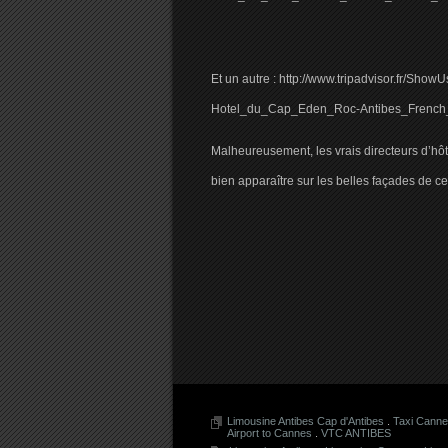
Et un autre : http://www.tripadvisor.fr/
Hotel_du_Cap_Eden_Roc-Antibes_French_
Malheureusement, les vrais directeurs d’hôte
bien apparaître sur les belles façades de ce
Limousine Antibes Cap d'Antibes
.
Taxi Cann
Airport to Cannes
.
VTC ANTIBES