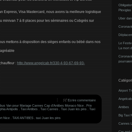
Obligatio
Plexiglas
an Express, Visa Mastercard, nous avons la meilleure logistique
Uber dans
u minivan 7 à 8 places pour les séminaires ou Cobgrès sur
Coronavir
Déplacem
 nous mettons à disposition des sièges enfants ou bébé dans nos
Le Festi
La mort 
t agréable
Coronavir
pourraien
chauffeur :
http://www.angelcab.fr/330-4-93-67-69-93-
Catégor
Airport T
Angelcab 
Ecrire commentaire
ibus Van pour Mariage Cannes Cap d'Antibes Monaco Nice
.
Prix
Antibes
hia Antipolis
.
Taxi Antibes
.
Taxi Cannes
.
Taxi Juan les pins
.
Taxi
Big Taxi 
rt Nice
.
TAXI ANTIBES
.
taxi Juan les pins
Cannes L
Car and 