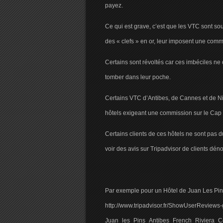
payez.
Ce qui est grave, c’est que les VTC sont so
des « clefs » en or, leur imposent une com
Certains sont révoltés car ces imbéciles ne 
tomber dans leur poche.
Certains VTC d’Antibes, de Cannes et de Ni
hôtels exigeant une commission sur le Cap d
Certains clients de ces hôtels ne sont pas 
voir des avis sur Tripadvisor de clients dén
Par exemple pour un Hôtel de Juan Les Pins
http://www.tripadvisor.fr/ShowUserRevie
Juan_les_Pins_Antibes_French_Rivier