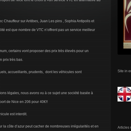
roport de Nice font le choix d »un service VTC en alternative au
 Chauffeur sur Antibes, Juan Les pins , Sophia Antipolis et
lité est que nombre de VTC n’offrent pas un service meilleur
nimum, certains vont proposer des prix très élevés pour un
 prix très bas.
Site in 
els, accueillants, prudents, dont les véhicules sont
ons légales, nous avons vu à ce sujet une société basée à
oport de Nice en 206 pour 40€!!
cule est interdit.
sur la côte d’azur peut cacher de nombreuses irrégularités et en
Articles