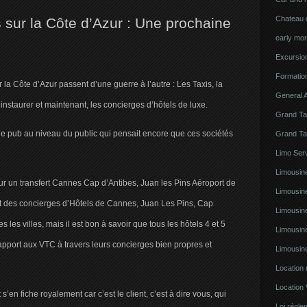
Chateau d
sur la Côte d’Azur : Une prochaine
early mor
Excursion
Formatio
 la Côte d’Azur passent d’une guerre à l’autre : Les Taxis, la
General A
instaurer et maintenant, les concierges d’hôtels de luxe.
Grand Ta
de pub au niveau du public qui pensait encore que ces sociétés
Grand Ta
Limo Serv
Limousine
our un transfert Cannes Cap d’Antibes, Juan les Pins Aéroport de
Limousin
rt des concierges d’Hôtels de Cannes, Juan Les Pins, Cap
Limousin
s les villes, mais il est bon à savoir que tous les hôtels 4 et 5
Limousin
rapport aux VTC à travers leurs concierges bien propres et
Limousin
Location
Location 
 s’en fiche royalement car c’est le client, c’est à dire vous, qui
Loi régl