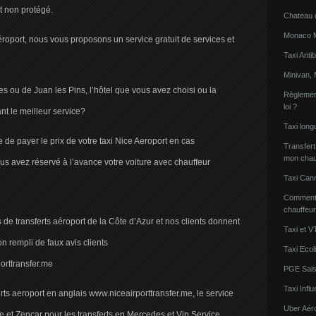
ut non protégé.
Chateau 
Monaco Mi
éroport, nous vous proposons un service gratuit de services et
Taxi Anti
Minivan, 
es ou de Juan les Pins, l’hôtel que vous avez choisi ou la
Règlement
loi ?
nt le meilleur service?
Taxi lon
de payer le prix de votre taxi Nice Aeroport en cas
Transfert
mon chau
us avez réservé à l’avance votre voiture avec chauffeur
Taxi Can
Comment l
chauffeu
e transferts aéroport de la Côte d’Azur et nos clients donnent
Taxi et V
non rempli de faux avis clients
Taxi Ecol
porttransfer.me
PGE Sais
Taxi Inf
rts aeroport en anglais www.niceairporttransfer.me, le service
Uber Aér
e et Zencar pour les transferts en Mercedes et Vip Service