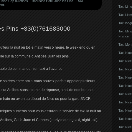
usine Cap d'Antibes
.
Limousine Hotel Juan les Pins
.
TAXI
pins
Taxi Lim
Taxi Lio
Taxi lon
Les Pins +33(0)761683000
Taxi Mini
France
Taxi Mon
ffeur la nuit ou tôt le matin vers 5 heure, le week end ou en
Taxi Nice
cile sur la commune d’Antibes Juan les pins.
Taxi Nice
érable de commander son taxi à l’avance.
Taxi Nic
Taxi Nice
 de soirées entre amis, vous pouvez parfois appeler plusieurs
Taxi Nice
 sur Antibes sans obtenir de réponse, ainsi de nombreuses
Taxi Nic
r train ou avion au départ de Nice ou pour la gare SNCF.
Taxi Nice
Taxi Nic
elques numéros pour vous assurer un service de taxi la nuit ou
Taxi Nice
Antibes, Golfe Juan et Cannes ( early morning taxi, night taxi).
Taxi Nice