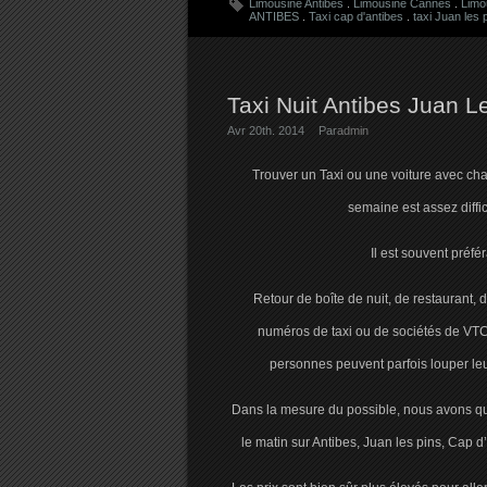
Limousine Antibes
.
Limousine Cannes
.
Limo
ANTIBES
.
Taxi cap d'antibes
.
taxi Juan les 
Taxi Nuit Antibes Juan 
Avr 20th. 2014
Par
admin
Trouver un Taxi ou une voiture avec chau
semaine est assez diffi
Il est souvent préf
Retour de boîte de nuit, de restaurant,
numéros de taxi ou de sociétés de VTC
personnes peuvent parfois louper leu
Dans la mesure du possible, nous avons qu
le matin sur Antibes, Juan les pins, Cap d’