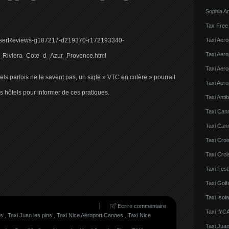
Sophia An
Tax Free
ShowUserReviews-g187217-d219370-r172193340-
Taxi Aero
Taxi Aero
Riviera_Cote_d_Azur_Provence.html
Taxi Aero
ls parfois ne le savent pas, un sigle » VTC en colère » pourrait
Taxi Aero
s hôtels pour informer de ces pratiques.
Taxi Anti
Taxi Can
Taxi Cann
Taxi Croi
Taxi Croi
Taxi Fes
Taxi Golf
Taxi Iso
Ecrire commentaire
Taxi IYCA
es
.
Taxi Juan les pins
.
Taxi Nice Aéroport Cannes
.
Taxi Nice
Taxi Juan