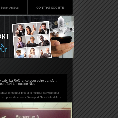
Senior Antibes
CONTRAT SOCIETE
RSS
lcab : La Référence pour votre transfert
port Taxi Limousine Nice
enez le meilleur prix et le meilleur service pour
 taxi privé de et vers l'Aéroport Nice Côte d'Azur