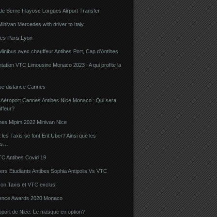
de Berne Flayosc Lorgues Airport Transfer
nivan Mercedes with driver to Italy
bes Paris Lyon
Minibus avec chauffeur Antibes Port, Cap d’Antibes
ation VTC Limousine Monaco 2023 : A qui profite la
gue distance Cannes
 Aéroport Cannes Antibes Nice Monaco : Qui sera
ffeur?
nes Mipim 2022 Minivan Nice
es Taxis se font Ent Uber? Ainsi que les
rs…
TC Antibes Covid 19
iers Etudiants Antibes Sophia Antipolis Vs VTC
on Taxis et VTC exclus!
luence Awards 2020 Monaco
oport de Nice: Le masque en option?