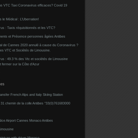
ns VTC Taxi Coronavirus efficaces? Covid 19
 le Médical : L’Uberration!
us : Taxis réquisitionnés et les VTC?
ents et Présence personnes âgées Antibes
val de Cannes 2020 annulé à cause du Coronavirus ?
des VTC et Sociétés de Limousine.
us : 49.3 % des Vtc et sociétés de Limousine
t fermer sur la Côte d’Azur
ies
ransfer French Alps and Italy Skiing Station
31 chemin de la colle Antibes °33(0)761683000
Nice Airport Cannes Monaco Antibes
imousine
minivan with driver Monaco