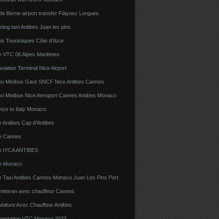
e Berne airport transfer Flayosc Lorgues
ning taxi Antibes Juan les pins
s Touristiques Côte d'Azur
n VTC 06 Alpes Maritimes
viation Terminal Nice Airport
xi Minibus Gare SNCF Nice Antibes Cannes
xi Minibus Nice Aeroport Cannes Antibes Monaco
ice to Italy Monaco
 Antibes Cap d'Antibes
e Cannes
e IYCA ANTIBES
e Monaco
e Taxi Antibes Cannes Monaco Juan Les Pins Port
 minivan avec chauffeur Cannes
Voiture Avec Chauffeur Antibes
ementation VTC Monaco 2023