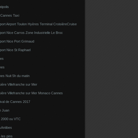
tipolis
 Cannes Taxi
port Airport Toulon Hyères Terminal CroisièreCruise
port Nice Carros Zone Industrielle Le Broc
port Nice Port Grimaud
port Nice St Raphael
bes
nes
es Nuit 5h du matin
sière Villefranche sur Mer
sière Villefranche sur Mer Monaco Cannes
tival de Cannes 2017
e Juan
la 2000 ou VTC
 Antibes
 les pins