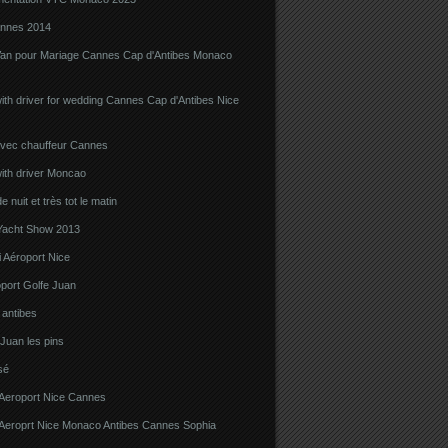
nnes 2014
Van pour Mariage Cannes Cap d'Antibes Monaco
ith driver for wedding Cannes Cap d'Antibes Nice
avec chauffeur Cannes
ith driver Moncao
 nuit et très tot le matin
acht Show 2013
 Aéroport Nice
port Golfe Juan
i antibes
 Juan les pins
sé
 Aeroport Nice Cannes
i Aeroprt Nice Monaco Antibes Cannes Sophia