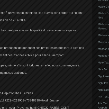
Mapic Ca
umis à un véritable chantage, ces braves concierges qui se font
Minibus 
Nice
mission de 20 à 30%.
Minibus w
Monaco
cherchent pas à savoir la qualité du service mais ce qui va
Minivan 
Minivan w
ce proposent de dénoncer ces pratiques en publiant la liste des
Monaco de
’Antibes, Cannes et Nice pour aller à l’aéroport.
Monaco Y
Moto Taxi
dupes, même s’ils sont fortunés, en effet, nous commençons à
Nice Aero
onçant ces pratiques.
Night tax
night taxi
Non clas
 Cap d’Antibes 5 étoiles :
Prix Taxi
ws-g187229-d219919-r73848338-Hotel_Juana-
Prix Tax
a_Cote_d_Azur_Provence.html#CHECK_RATES_CONT
Antipolis