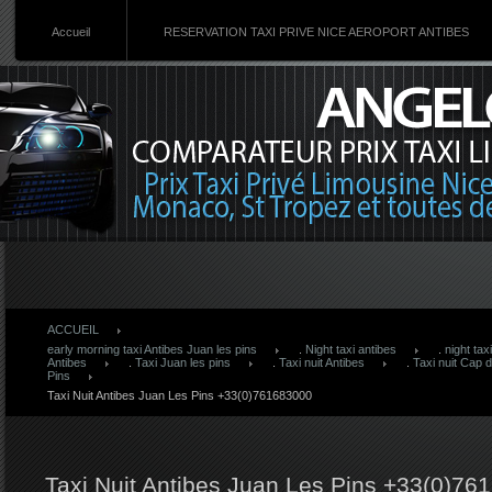
Accueil
RESERVATION TAXI PRIVE NICE AEROPORT ANTIBES
ACCUEIL
early morning taxi Antibes Juan les pins
.
Night taxi antibes
.
night tax
Antibes
.
Taxi Juan les pins
.
Taxi nuit Antibes
.
Taxi nuit Cap d
Pins
Taxi Nuit Antibes Juan Les Pins +33(0)761683000
Taxi Nuit Antibes Juan Les Pins +33(0)76