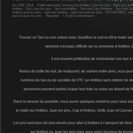
Avr 20th. 2014
Publie dans
early morning taxi Antibes Juan les pins
.
Night taxi ant
Antibes
.
Taxi Juan les pins
.
Taxi nuit Antibes
.
Taxi nuit Cap d'Antibes
.
Taxi Nuit Ju
antibes juan les pins
.
night taxi antibes
.
night taxi juan les pins
.
TAXI ANTIBES
.
tax
taxi nuit juan les pins
Par
admin
Ecrire commentaire
Trouver un Taxi ou une voiture avec chauffeur la nuit ou tôt le matin v
semaine est assez difficile sur la commune d’Antibes J
Il est souvent préférable de commander son taxi à 
Retour de boîte de nuit, de restaurant, de soirées entre amis, vous pou
numéros de taxi ou de sociétés de VTC sur Antibes sans obtenir de r
personnes peuvent parfois louper leur train ou avion au départ de 
Dans la mesure du possible, nous avons quelques numéros pour vous assur
le matin sur Antibes, Juan les pins, Cap d’Antibes, Golfe Juan et Cannes ( 
Les prix sont bien sûr plus élevés pour aller d’Antibes à l’aéroport de Nic
sur Antibes ou Juan les pins mais vous serez heureux de trouver 