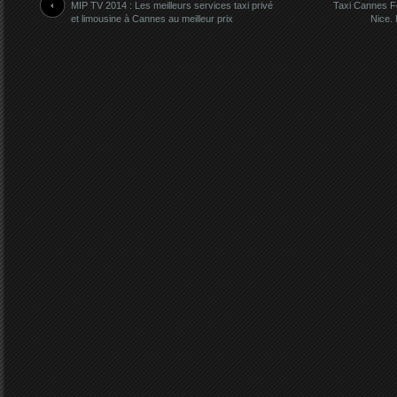
MIP TV 2014 : Les meilleurs services taxi privé
Taxi Cannes Fe
et limousine à Cannes au meilleur prix
Nice.