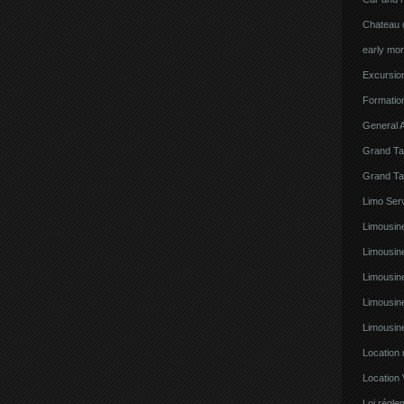
Chateau d
early mor
Excursion
Formatio
General A
Grand Ta
Grand Ta
Limo Serv
Limousine
Limousin
Limousin
Limousin
Limousin
Location
Location 
Loi régl