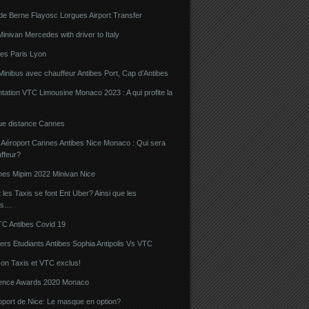
de Berne Flayosc Lorgues Airport Transfer
nivan Mercedes with driver to Italy
bes Paris Lyon
Minibus avec chauffeur Antibes Port, Cap d’Antibes
ation VTC Limousine Monaco 2023 : A qui profite la
gue distance Cannes
 Aéroport Cannes Antibes Nice Monaco : Qui sera
ffeur?
nes Mipim 2022 Minivan Nice
es Taxis se font Ent Uber? Ainsi que les
rs…
TC Antibes Covid 19
iers Etudiants Antibes Sophia Antipolis Vs VTC
on Taxis et VTC exclus!
luence Awards 2020 Monaco
oport de Nice: Le masque en option?