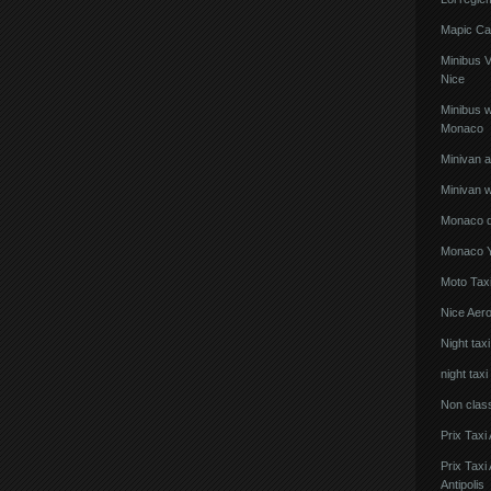
Mapic Ca
Minibus 
Nice
Minibus w
Monaco
Minivan 
Minivan w
Monaco de
Monaco Y
Moto Taxi
Nice Aero
Night tax
night taxi
Non clas
Prix Taxi
Prix Tax
Antipolis