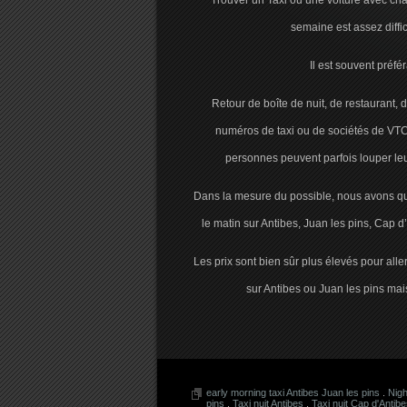
Trouver un Taxi ou une voiture avec chau
semaine est assez diffi
Il est souvent préf
Retour de boîte de nuit, de restaurant,
numéros de taxi ou de sociétés de VTC
personnes peuvent parfois louper leu
Dans la mesure du possible, nous avons qu
le matin sur Antibes, Juan les pins, Cap d’
Les prix sont bien sûr plus élevés pour all
sur Antibes ou Juan les pins mai
early morning taxi Antibes Juan les pins
.
Nigh
pins
.
Taxi nuit Antibes
.
Taxi nuit Cap d'Antib