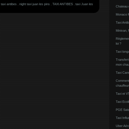
 taxi antibes
.
night taxi juan les pins
.
TAXI ANTIBES
.
taxi Juan les
Chateau 
Monaco Mi
Taxi Anti
Minivan, 
Règlement
loi ?
Taxi lon
Transfert
mon chau
Taxi Can
Comment l
chauffeu
Taxi et V
Taxi Ecol
PGE Sais
Taxi Inf
Uber Aér