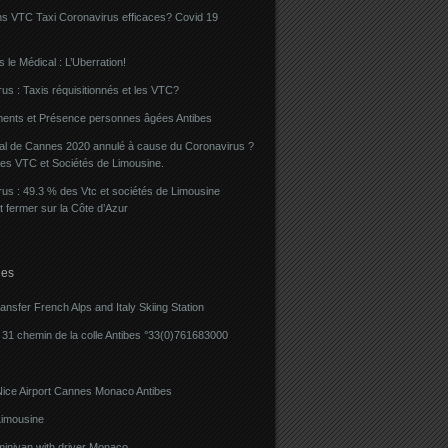
ns VTC Taxi Coronavirus efficaces? Covid 19
 le Médical : L’Uberration!
us : Taxis réquisitionnés et les VTC?
ents et Présence personnes âgées Antibes
val de Cannes 2020 annulé à cause du Coronavirus ?
des VTC et Sociétés de Limousine.
us : 49.3 % des Vtc et sociétés de Limousine
t fermer sur la Côte d’Azur
ies
ransfer French Alps and Italy Skiing Station
31 chemin de la colle Antibes °33(0)761683000
Nice Airport Cannes Monaco Antibes
imousine
minivan with driver Monaco