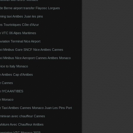
e Berne airport transfer Flayosc Lorgues
ning taxi Antibes Juan les pins
s Touristiques Côte d'Azur
n VTC 06 Alpes Maritimes
viation Terminal Nice Airport
xi Minibus Gare SNCF Nice Antibes Cannes
xi Minibus Nice Aeroport Cannes Antibes Monaco
ice to Italy Monaco
 Antibes Cap d'Antibes
e Cannes
e IYCA ANTIBES
e Monaco
e Taxi Antibes Cannes Monaco Juan Les Pins Port
 minivan avec chauffeur Cannes
Voiture Avec Chauffeur Antibes
ementation VTC Monaco 2023