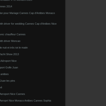
nnes 2014
Van pour Mariage Cannes Cap d'Antibes Monaco
ith driver for wedding Cannes Cap d'Antibes Nice
avec chauffeur Cannes
ith driver Moncao
 nuit et très tot le matin
acht Show 2013
 Aéroport Nice
port Golfe Juan
i antibes
 Juan les pins
sé
 Aeroport Nice Cannes
i Aeroprt Nice Monaco Antibes Cannes Sophia