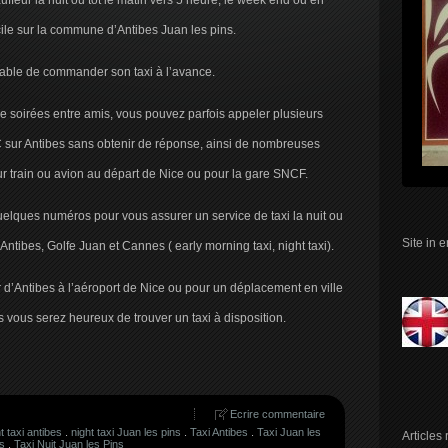
ffeur la nuit ou tôt le matin vers 5 heure, le week end ou en
cile sur la commune d’Antibes Juan les pins.
érable de commander son taxi à l’avance.
 de soirées entre amis, vous pouvez parfois appeler plusieurs
 sur Antibes sans obtenir de réponse, ainsi de nombreuses
r train ou avion au départ de Nice ou pour la gare SNCF.
elques numéros pour vous assurer un service de taxi la nuit ou
Site in 
Antibes, Golfe Juan et Cannes ( early morning taxi, night taxi).
er d’Antibes à l’aéroport de Nice ou pour un déplacement en ville
s vous serez heureux de trouver un taxi à disposition.
Ecrire commentaire
t taxi antibes
.
night taxi Juan les pins
.
Taxi Antibes
.
Taxi Juan les
Articles
es
.
Taxi Nuit Juan les Pins