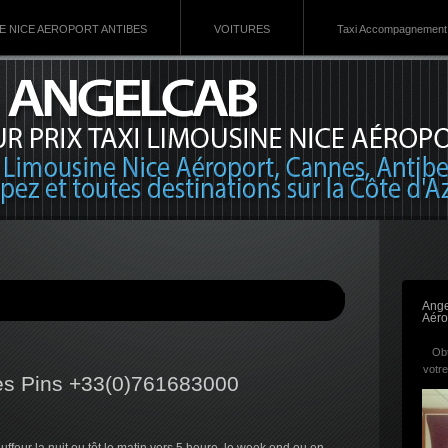
VE NICE AEROPORT ANTIBES
VOITURES
Taxi Accompagnement 
Ange
Aéro
Obt
votre
Les Pins +33(0)761683000