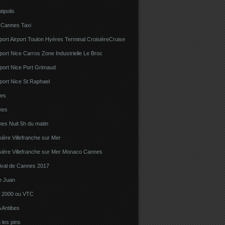
tipolis
 Cannes Taxi
port Airport Toulon Hyères Terminal CroisièreCruise
port Nice Carros Zone Industrielle Le Broc
port Nice Port Grimaud
port Nice St Raphael
bes
nes
es Nuit 5h du matin
sière Villefranche sur Mer
sière Villefranche sur Mer Monaco Cannes
tival de Cannes 2017
e Juan
la 2000 ou VTC
 Antibes
 les pins