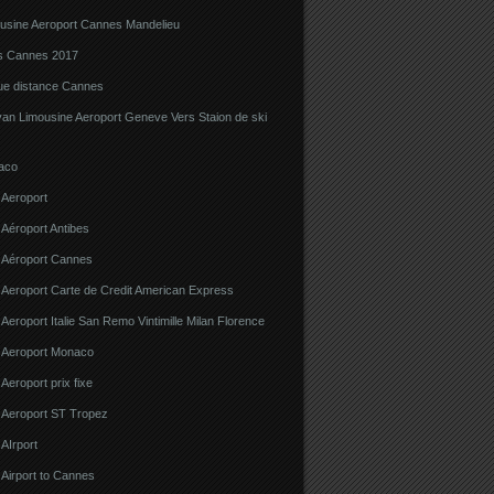
ousine Aeroport Cannes Mandelieu
ns Cannes 2017
gue distance Cannes
van Limousine Aeroport Geneve Vers Staion de ski
aco
 Aeroport
 Aéroport Antibes
e Aéroport Cannes
 Aeroport Carte de Credit American Express
 Aeroport Italie San Remo Vintimille Milan Florence
e Aeroport Monaco
 Aeroport prix fixe
e Aeroport ST Tropez
 AIrport
 Airport to Cannes