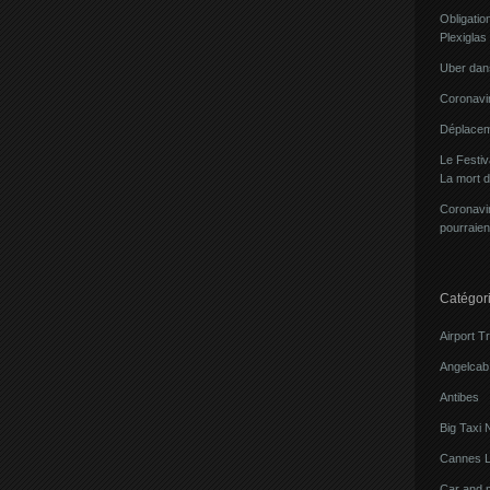
Obligatio
Plexiglas
Uber dans
Coronavir
Déplacem
Le Festi
La mort 
Coronavir
pourraien
Catégor
Airport T
Angelcab 
Antibes
Big Taxi 
Cannes L
Car and 