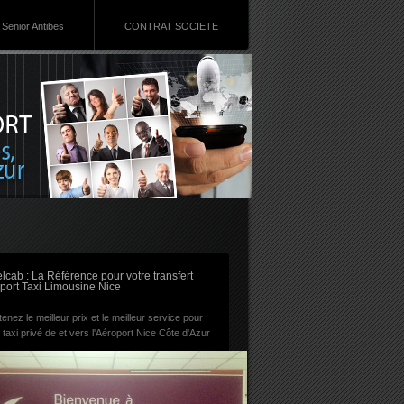
Senior Antibes
CONTRAT SOCIETE
RSS
lcab : La Référence pour votre transfert
port Taxi Limousine Nice
enez le meilleur prix et le meilleur service pour
 taxi privé de et vers l'Aéroport Nice Côte d'Azur