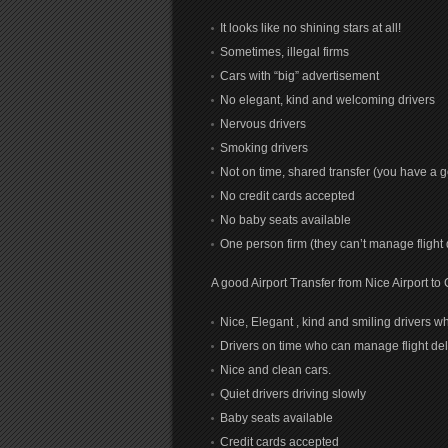
It looks like no shining stars at all!
Sometimes, illegal firms
Cars with “big” advertisement
No elegant, kind and welcoming drivers
Nervous drivers
Smoking drivers
Not on time, shared transfer (you have a g
No credit cards accepted
No baby seats available
One person firm (they can’t manage flight
A good Airport Transfer from Nice Airport to
Nice, Elegant , kind and smiling drivers w
Drivers on time who can manage flight del
Nice and clean cars.
Quiet drivers driving slowly
Baby seats available
Credit cards accepted