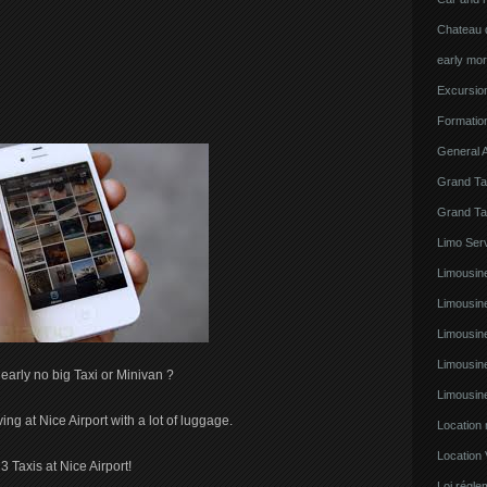
Chateau d
early mor
Excursion
Formatio
General A
Grand Ta
Grand Ta
Limo Serv
Limousine
Limousin
Limousin
Limousin
early no big Taxi or Minivan ?
Limousin
ng at Nice Airport with a lot of luggage.
Location
Location 
3 Taxis at Nice Airport!
Loi régl