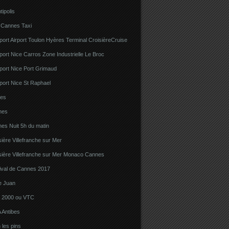
tipolis
 Cannes Taxi
port Airport Toulon Hyères Terminal CroisièreCruise
port Nice Carros Zone Industrielle Le Broc
port Nice Port Grimaud
port Nice St Raphael
bes
nes
es Nuit 5h du matin
sière Villefranche sur Mer
sière Villefranche sur Mer Monaco Cannes
tival de Cannes 2017
e Juan
la 2000 ou VTC
 Antibes
 les pins