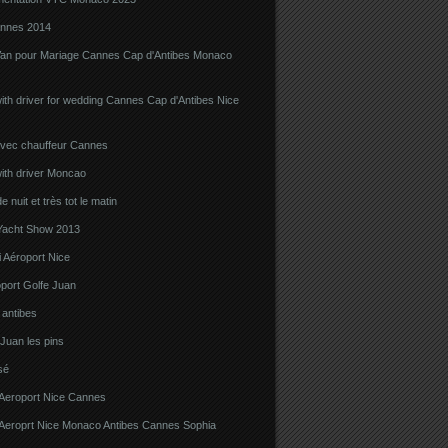
nnes 2014
Van pour Mariage Cannes Cap d'Antibes Monaco
ith driver for wedding Cannes Cap d'Antibes Nice
avec chauffeur Cannes
ith driver Moncao
 nuit et très tot le matin
acht Show 2013
 Aéroport Nice
port Golfe Juan
i antibes
 Juan les pins
sé
 Aeroport Nice Cannes
i Aeroprt Nice Monaco Antibes Cannes Sophia