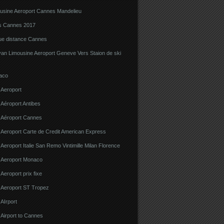
ousine Aeroport Cannes Mandelieu
ns Cannes 2017
gue distance Cannes
van Limousine Aeroport Geneve Vers Staion de ski
aco
 Aeroport
 Aéroport Antibes
e Aéroport Cannes
 Aeroport Carte de Credit American Express
 Aeroport Italie San Remo Vintimille Milan Florence
e Aeroport Monaco
 Aeroport prix fixe
e Aeroport ST Tropez
 AIrport
 Airport to Cannes