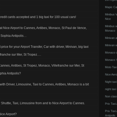
Mapic Ca
Minibus 
credit cards accepted and 1 big taxi for 100 usual cars!
Nice
Minibus w
al at Nice Airport to Cannes, Antibes, Monaco, St Paul de Vence,
Monaco
, Sophia Antipolis…
Minivan 
Minivan w
price for your Airport Transfer, Car with driver, Minivan, big taxi
Monaco de
efranche sur Mer, St Tropez….
Monaco Y
Cannes, Antibes, St Tropez, Monaco, Villefranche sur Mer, St
Moto Taxi
phia Antipolis?
Nice Aero
Night tax
 with Driver, Limousine, Taxi to Cannes, Antibes, Monaco is a bit
night taxi
Non clas
 Shuttle, Taxi, Limousine from and to Nice Airport to Cannes.
Prix Taxi
Prix Tax
Nice Airport?
Antipolis