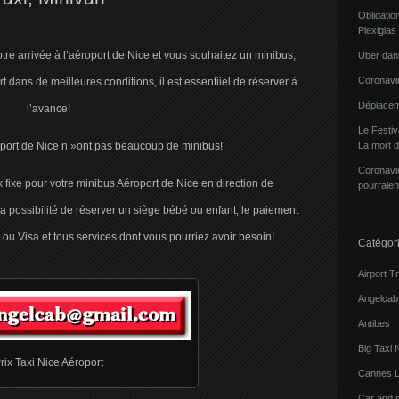
Obligatio
Plexiglas
e arrivée à l’aéroport de Nice et vous souhaitez un minibus,
Uber dans
Coronavir
rt dans de meilleures conditions, il est essentiiel de réserver à
Déplacem
l’avance!
Le Festi
roport de Nice n »ont pas beaucoup de minibus!
La mort 
Coronavir
fixe pour votre minibus Aéroport de Nice en direction de
pourraien
 possibilité de réserver un siège bébé ou enfant, le paiement
 ou Visa et tous services dont vous pourriez avoir besoin!
Catégor
Airport T
Angelcab 
Antibes
Big Taxi 
rix Taxi Nice Aéroport
Cannes L
Car and 