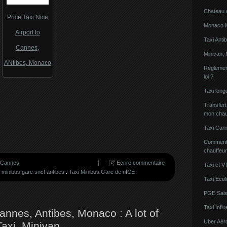
Chateau 
Price Taxi Nice
Monaco Mi
Airport to
Taxi Anti
Cannes,
Minivan, 
ANtibes, Monaco
Règlement
loi ?
Taxi lon
Transfert
mon chau
Taxi Can
Comment l
chauffeu
s Cannes
Ecrire commentaire
Taxi et V
i minibus gare sncf antibes
.
Taxi Minibus Gare de nICE
Taxi Ecol
PGE Sais
Taxi Inf
Cannes, Antibes, Monaco : A lot of
Uber Aér
Taxi, Minivan