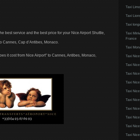
Taxi Lim
Taxi Lio
Taxi lon
the best service and the best price for your Nice Airport Shuttle,
Taxi Mini
France
t to Cannes, Cap d’Antibes, Monaco.
Taxi Mon
s it cost from Nice Airport” to Cannes, Antibes, Monaco,
Taxi Nice
Taxi Nice
Taxi Nic
Taxi Nice
Taxi Nice
Taxi Nic
Taxi Nice
Taxi Nic
Taxi Nice
Taxi Nice