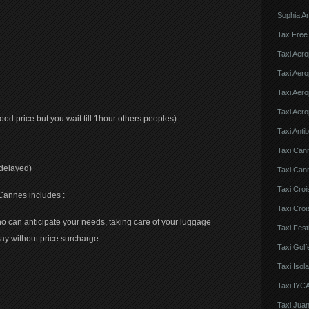
Sophia An
Tax Free
Taxi Aero
Taxi Aero
Taxi Aero
Taxi Aero
ood price but you wait till 1hour others peoples)
Taxi Anti
Taxi Can
 delayed)
Taxi Cann
Taxi Croi
 Cannes includes :
Taxi Croi
ho can anticipate your needs, taking care of your luggage
Taxi Fes
ay without price surcharge
Taxi Golf
Taxi Iso
Taxi IYCA
Taxi Juan