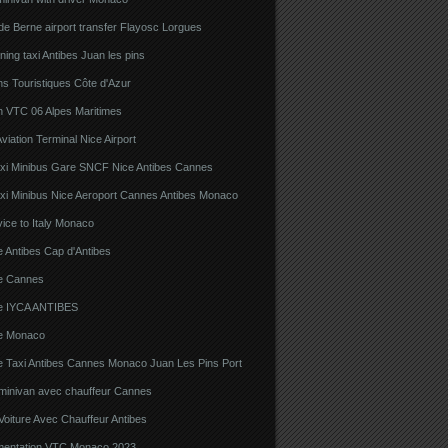
e Berne airport transfer Flayosc Lorgues
ning taxi Antibes Juan les pins
s Touristiques Côte d'Azur
n VTC 06 Alpes Maritimes
viation Terminal Nice Airport
xi Minibus Gare SNCF Nice Antibes Cannes
xi Minibus Nice Aeroport Cannes Antibes Monaco
ice to Italy Monaco
 Antibes Cap d'Antibes
e Cannes
e IYCA ANTIBES
e Monaco
e Taxi Antibes Cannes Monaco Juan Les Pins Port
 minivan avec chauffeur Cannes
Voiture Avec Chauffeur Antibes
ementation VTC Monaco 2023