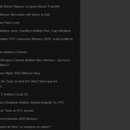
de Berne Flayosc Lorgues Airport Transfer
nivan Mercedes with driver to Italy
bes Paris Lyon
Minibus avec chauffeur Antibes Port, Cap d’Antibes
ation VTC Limousine Monaco 2023 : A qui profite la
gue distance Cannes
 Aéroport Cannes Antibes Nice Monaco : Qui sera
ffeur?
nes Mipim 2022 Minivan Nice
es Taxis se font Ent Uber? Ainsi que les
rs…
TC Antibes Covid 19
iers Etudiants Antibes Sophia Antipolis Vs VTC
on Taxis et VTC exclus!
luence Awards 2020 Monaco
oport de Nice: Le masque en option?