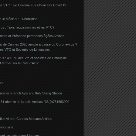
ns VTC Taxi Coronavirus efficaces? Covid 19
 le Médical : L’Uberration!
us : Taxis réquisitionnés et les VTC?
ents et Présence personnes âgées Antibes
val de Cannes 2020 annulé à cause du Coronavirus ?
des VTC et Sociétés de Limousine.
us : 49.3 % des Vtc et sociétés de Limousine
t fermer sur la Côte d’Azur
ies
ransfer French Alps and Italy Skiing Station
31 chemin de la colle Antibes °33(0)761683000
Nice Airport Cannes Monaco Antibes
imousine
minivan with driver Monaco