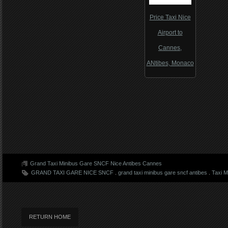
Price Taxi Nice
Airport to
Cannes,
ANtibes, Monaco
Grand Taxi Minibus Gare SNCF Nice Antibes Cannes
GRAND TAXI GARE NICE SNCF
.
grand taxi minibus gare sncf antibes
.
Taxi M
RETURN HOME