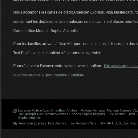
Nous acceptons les cartes de crédit American Express, Visa Mastercard, no
concernant les déplacements en autocars ou minivan 7 à 8 places pour le
Cannes Nice Monaco Sophia Antipolis.
Pour les familles arrivant à Nice Aéroport, nous mettons à disposition des
Taxi Privé avec un chauffeur très prudent et agréable
Pour réserver à l’avance votre voiture avec chauffeur :
http://www.angelcab
reservation-nice-airport-transfer-quotation/
Location Voiture Avec Chauffeur Antibes
.
Minibus Van pour Mariage Cannes Cap
Taxi Aeroprt Nice Monaco Antibes Cannes Sophia Antipolis
.
Taxi Antibes
.
Taxi 
Sophia Antipolis
American Express Taxi Cannes
.
Taxi Aeroport Nice
.
TAXI ANTIBES
.
taxi Juan