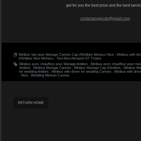
get for you the best price and the best servic
contactangelcab@gmail.com
Minibus Van pour Mariage Cannes Cap d'Antibes Monaco Nice
.
Minibus with dr
d'Antibes Nice Monaco
.
Taxi Nice Aeroport ST Tropez
Minibus avec chauffeur pour Mariage Antibes
.
Minibus avec chauffeur pour ma
Antibes
.
Minibus Mariage Cannes
.
Minibus Mariage Cap d'Antibes
.
Minibus Ma
for wedding Antibes
.
Minibus with driver for wedding Cannes
.
Minibus with dri
.
Nice
.
Wedding Minivan Cannes
RETURN HOME