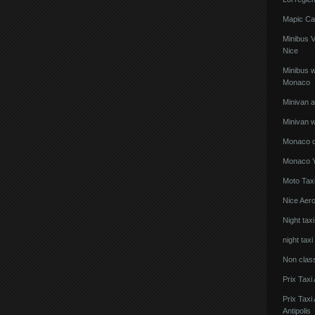
Mapic Ca
Minibus 
Nice
Minibus w
Monaco
Minivan 
Minivan w
Monaco de
Monaco Y
Moto Taxi
Nice Aero
Night tax
night taxi
Non clas
Prix Taxi
Prix Tax
Antipolis