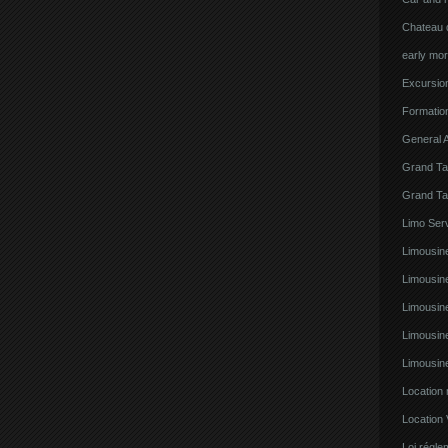
Chateau d
early mor
Excursion
Formatio
General A
Grand Ta
Grand Ta
Limo Serv
Limousine
Limousin
Limousin
Limousin
Limousin
Location
Location 
Loi régl