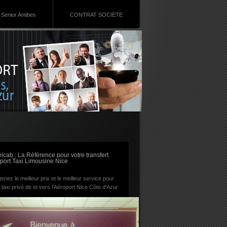
Senior Antibes
CONTRAT SOCIETE
RSS
lcab : La Référence pour votre transfert
port Taxi Limousine Nice
enez le meilleur prix et le meilleur service pour
 taxi privé de et vers l'Aéroport Nice Côte d'Azur