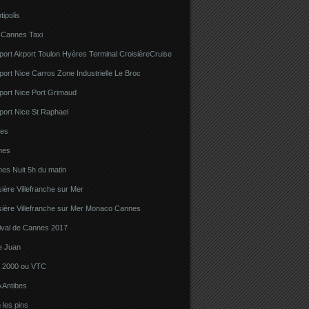
tipolis
 Cannes Taxi
port Airport Toulon Hyères Terminal CroisièreCruise
port Nice Carros Zone Industrielle Le Broc
port Nice Port Grimaud
port Nice St Raphael
bes
nes
es Nuit 5h du matin
sière Villefranche sur Mer
sière Villefranche sur Mer Monaco Cannes
tival de Cannes 2017
e Juan
la 2000 ou VTC
 Antibes
 les pins