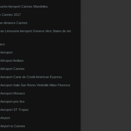
ousine Aeroport Cannes Mandelieu
ns Cannes 2017
gue distance Cannes
van Limousine Aeroport Geneve Vers Staion de ski
aco
 Aeroport
 Aéroport Antibes
e Aéroport Cannes
 Aeroport Carte de Credit American Express
 Aeroport Italie San Remo Vintimille Milan Florence
e Aeroport Monaco
 Aeroport prix fixe
e Aeroport ST Tropez
 AIrport
 Airport to Cannes