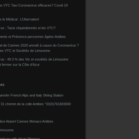
ns VTC Taxi Coronavirus efficaces? Covid 19
 le Médical : L’Uberration!
us : Taxis réquisitionnés et les VTC?
ents et Présence personnes âgées Antibes
val de Cannes 2020 annulé à cause du Coronavirus ?
des VTC et Sociétés de Limousine.
us : 49.3 % des Vtc et sociétés de Limousine
t fermer sur la Côte d’Azur
ies
ransfer French Alps and Italy Skiing Station
31 chemin de la colle Antibes °33(0)761683000
Nice Airport Cannes Monaco Antibes
imousine
minivan with driver Monaco