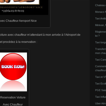
Chateau 
Monaco Mi
Taxi Anti
avec Chauffeur Aeroport Nice
Minivan, 
Règlement
ure avec chauffeur m’attendant à mon arrivée à l’Aéroport de
loi ?
et procédez à la reservation :
Taxi lon
Transfert
mon chau
Taxi Can
Comment l
chauffeu
Taxi et V
Taxi Ecol
PGE Sais
Taxi Inf
Reservation Voiture
Uber Aér
Avec Chauffeur