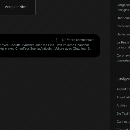
Obligatio
Aeroport Nice
Plexiglas
Uber dans
Coronavir
Déplacem
Ecrire commentaire
Le Festi
e avec Chauffeur Antibes Juan les Pins
.
Voiture avec Chauffeur
La mort 
iture avec Chauffeur Sophia Antipolis
.
Voiture avec Chauffeur St
Coronavir
pourraien
Catégor
Airport T
Angelcab 
Antibes
Big Taxi 
Cannes L
Car and 