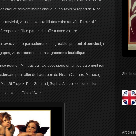
eur à votre arrivée à l’Aeroport de Nice à prix fixe est un luxe
pas cher et souvent moins cher que les Taxis Aeroport de Nice.
t convivial, vous êtes accueilli dés votre arrivée Terminal 1,
e Aeroport de Nice par un chauffeur avec voiture.
 avec voiture particulièrement agreable, prudent et ponctuel, il
agages, vous donner des renseignements touristique.
vance pour un Minibus ou Taxi avec siege enfant ou paiement par
Site in 
astercard pour aller de l’aéroport de Nice à Cannes, Monaco,
 Mer, St Tropez, Port Grimaud, Sophia Antipolis et toutes les
nations de la Côte d’Azur.
Articles