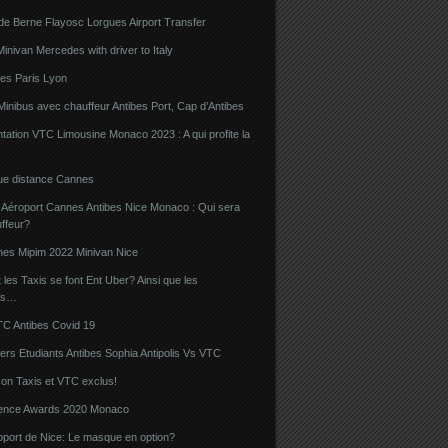
de Berne Flayosc Lorgues Airport Transfer
nivan Mercedes with driver to Italy
bes Paris Lyon
Minibus avec chauffeur Antibes Port, Cap d’Antibes
ation VTC Limousine Monaco 2023 : A qui profite la
gue distance Cannes
 Aéroport Cannes Antibes Nice Monaco : Qui sera
ffeur?
nes Mipim 2022 Minivan Nice
es Taxis se font Ent Uber? Ainsi que les
rs…
TC Antibes Covid 19
iers Etudiants Antibes Sophia Antipolis Vs VTC
on Taxis et VTC exclus!
luence Awards 2020 Monaco
oport de Nice: Le masque en option?