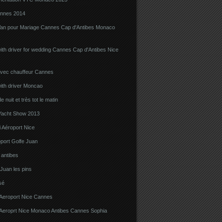
nnes 2014
Van pour Mariage Cannes Cap d'Antibes Monaco
ith driver for wedding Cannes Cap d'Antibes Nice
avec chauffeur Cannes
ith driver Moncao
 nuit et très tot le matin
acht Show 2013
 Aéroport Nice
port Golfe Juan
i antibes
 Juan les pins
sé
 Aeroport Nice Cannes
i Aeroprt Nice Monaco Antibes Cannes Sophia