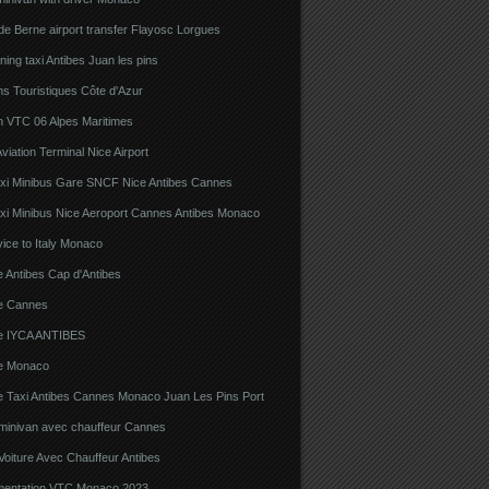
e Berne airport transfer Flayosc Lorgues
ning taxi Antibes Juan les pins
s Touristiques Côte d'Azur
n VTC 06 Alpes Maritimes
viation Terminal Nice Airport
xi Minibus Gare SNCF Nice Antibes Cannes
xi Minibus Nice Aeroport Cannes Antibes Monaco
ice to Italy Monaco
 Antibes Cap d'Antibes
e Cannes
e IYCA ANTIBES
e Monaco
e Taxi Antibes Cannes Monaco Juan Les Pins Port
 minivan avec chauffeur Cannes
Voiture Avec Chauffeur Antibes
ementation VTC Monaco 2023