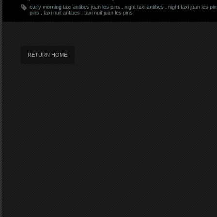
early morning taxi antibes juan les pins
.
night taxi antibes
.
night taxi juan les pi
pins
.
taxi nuit antibes
.
taxi nuit juan les pins
RETURN HOME