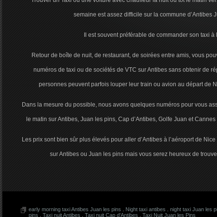
Trouver un Taxi ou une voiture avec chauffeur la nuit ou tôt le matin v
semaine est assez difficile sur la commune d’Antibes J
Il est souvent préférable de commander son taxi à 
Retour de boîte de nuit, de restaurant, de soirées entre amis, vous pou
numéros de taxi ou de sociétés de VTC sur Antibes sans obtenir de r
personnes peuvent parfois louper leur train ou avion au départ de 
Dans la mesure du possible, nous avons quelques numéros pour vous assur
le matin sur Antibes, Juan les pins, Cap d’Antibes, Golfe Juan et Cannes ( 
Les prix sont bien sûr plus élevés pour aller d’Antibes à l’aéroport de Nic
sur Antibes ou Juan les pins mais vous serez heureux de trouver 
early morning taxi Antibes Juan les pins
.
Night taxi antibes
.
night taxi Juan les p
pins
.
Taxi nuit Antibes
.
Taxi nuit Cap d'Antibes
.
Taxi Nuit Juan les Pins