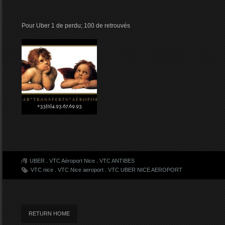
Pour Uber 1 de perdu; 100 de retrouvés
UBER
.
VTC Aéroport Nice
.
VTC ANTIBES
VTC nice
.
VTC Nice aeroport
.
VTC UBER NICE AEROPORT
RETURN HOME