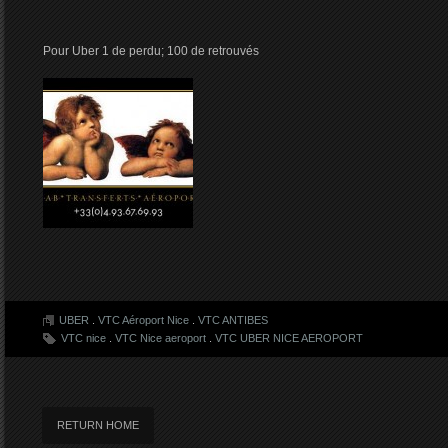
Pour Uber 1 de perdu; 100 de retrouvés
UBER
.
VTC Aéroport Nice
.
VTC ANTIBES
VTC nice
.
VTC Nice aeroport
.
VTC UBER NICE AEROPORT
RETURN HOME