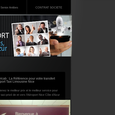
Senior Antibes
CONTRAT SOCIETE
RSS
lcab : La Référence pour votre transfert
port Taxi Limousine Nice
enez le meilleur prix et le meilleur service pour
 taxi privé de et vers l'Aéroport Nice Côte d'Azur