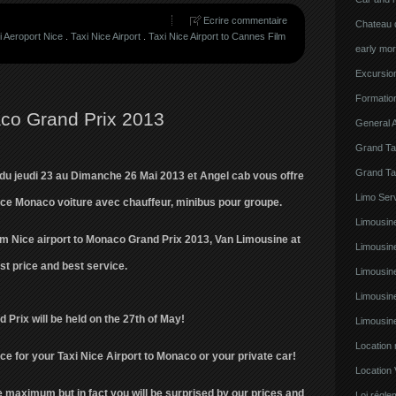
Ecrire commentaire
Chateau d
i Aeroport Nice
.
Taxi Nice Airport
.
Taxi Nice Airport to Cannes Film
early mor
Excursion
Formatio
aco Grand Prix 2013
General A
Grand Ta
Grand Ta
du jeudi 23 au Dimanche 26 Mai 2013 et Angel cab vous offre
Limo Serv
Nice Monaco voiture avec chauffeur, minibus pour groupe.
Limousine
rom Nice airport to Monaco Grand Prix 2013, Van Limousine at
Limousin
st price and best service.
Limousin
Limousin
Prix will be held on the 27th of May!
Limousin
Location
ce for your Taxi Nice Airport to Monaco or your private car!
Location 
 maximum but in fact you will be surprised by our prices and
Loi régl