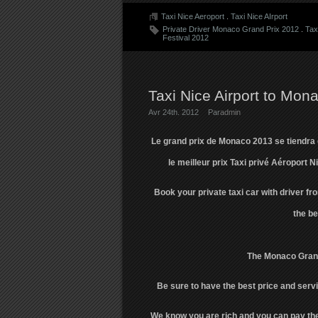
Taxi Nice Aeroport
.
Taxi Nice AIrport
Private Driver Monaco Grand Prix 2012
.
Tax
Festival 2012
Taxi Nice Airport to Mon
Avr 24th. 2012
Par
admin
Le grand prix de Monaco 2013 se tiendra 
le meilleur prix Taxi privé Aéroport 
Book your private taxi car with driver f
the be
The Monaco Grand 
Be sure to have the best price and servi
We know you are rich and you can pay the