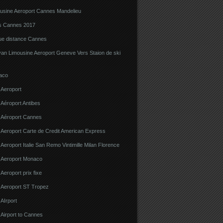
ousine Aeroport Cannes Mandelieu
ns Cannes 2017
gue distance Cannes
van Limousine Aeroport Geneve Vers Staion de ski
aco
 Aeroport
 Aéroport Antibes
e Aéroport Cannes
 Aeroport Carte de Credit American Express
 Aeroport Italie San Remo Vintimille Milan Florence
e Aeroport Monaco
 Aeroport prix fixe
e Aeroport ST Tropez
 AIrport
 Airport to Cannes