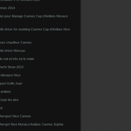
nnes 2014
Van pour Mariage Cannes Cap d'Antibes Monaco
ith driver for wedding Cannes Cap d'Antibes Nice
avec chauffeur Cannes
ith driver Moncao
 nuit et très tot le matin
acht Show 2013
 Aéroport Nice
port Golfe Juan
i antibes
 Juan les pins
sé
 Aeroport Nice Cannes
i Aeroprt Nice Monaco Antibes Cannes Sophia