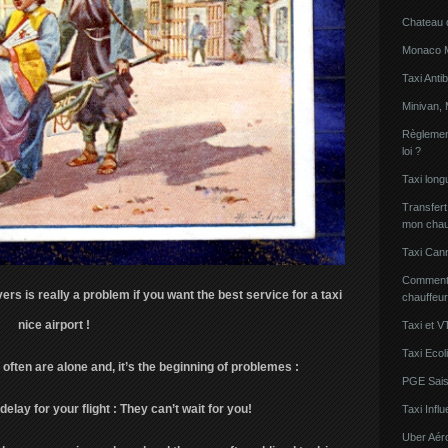
Chateau 
Monaco Mi
Taxi Anti
Minivan, 
Règlement
loi ?
Taxi lon
Transfert
mon chau
Taxi Can
Comment l
vers is really a problem if you want the best service for a taxi
chauffeu
nice airport !
Taxi et V
Taxi Ecol
often are alone and, it’s the beginning of problemes :
PGE Sais
delay for your flight : They can’t wait for you!
Taxi Inf
Uber Aér