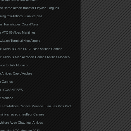
e Berne airport transfer Flayosc Lorgues
ning taxi Antibes Juan les pins
s Touristiques Côte d'Azur
n VTC 06 Alpes Maritimes
viation Terminal Nice Airport
xi Minibus Gare SNCF Nice Antibes Cannes
xi Minibus Nice Aeroport Cannes Antibes Monaco
ice to Italy Monaco
 Antibes Cap d'Antibes
e Cannes
e IYCA ANTIBES
e Monaco
e Taxi Antibes Cannes Monaco Juan Les Pins Port
 minivan avec chauffeur Cannes
Voiture Avec Chauffeur Antibes
ementation VTC Monaco 2023