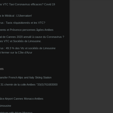
ns VTC Taxi Coronavirus efficaces? Covid 19
 le Médical : L’Uberration!
us : Taxis réquisitionnés et les VTC?
ents et Présence personnes âgées Antibes
val de Cannes 2020 annulé à cause du Coronavirus ?
des VTC et Sociétés de Limousine.
us : 49.3 % des Vtc et sociétés de Limousine
t fermer sur la Côte d’Azur
ies
ransfer French Alps and Italy Skiing Station
31 chemin de la colle Antibes °33(0)761683000
Nice Airport Cannes Monaco Antibes
imousine
minivan with driver Monaco