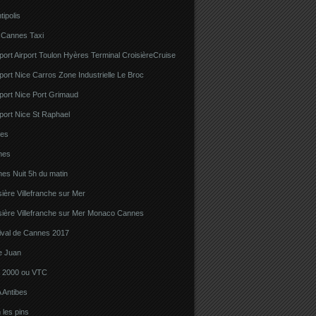
tipolis
 Cannes Taxi
port Airport Toulon Hyères Terminal CroisièreCruise
port Nice Carros Zone Industrielle Le Broc
port Nice Port Grimaud
port Nice St Raphael
bes
nes
es Nuit 5h du matin
sière Villefranche sur Mer
sière Villefranche sur Mer Monaco Cannes
tival de Cannes 2017
e Juan
la 2000 ou VTC
 Antibes
 les pins