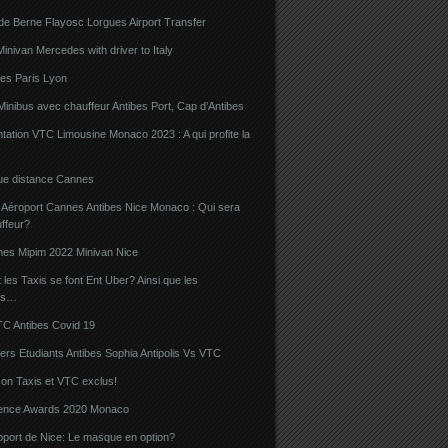
de Berne Flayosc Lorgues Airport Transfer
nivan Mercedes with driver to Italy
bes Paris Lyon
Minibus avec chauffeur Antibes Port, Cap d’Antibes
ation VTC Limousine Monaco 2023 : A qui profite la
gue distance Cannes
 Aéroport Cannes Antibes Nice Monaco : Qui sera
ffeur?
nes Mipim 2022 Minivan Nice
es Taxis se font Ent Uber? Ainsi que les
rs…
TC Antibes Covid 19
iers Etudiants Antibes Sophia Antipolis Vs VTC
on Taxis et VTC exclus!
luence Awards 2020 Monaco
oport de Nice: Le masque en option?