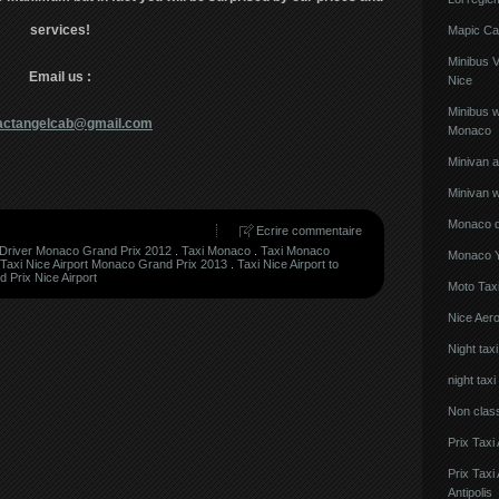
services!
Mapic Ca
Minibus 
Email us :
Nice
Minibus w
actangelcab@gmail.com
Monaco
Minivan 
Minivan w
Monaco de
Ecrire commentaire
 Driver Monaco Grand Prix 2012
.
Taxi Monaco
.
Taxi Monaco
Monaco Y
Taxi Nice Airport Monaco Grand Prix 2013
.
Taxi Nice Airport to
 Prix Nice Airport
Moto Taxi
Nice Aero
Night tax
night taxi
Non clas
Prix Taxi
Prix Tax
Antipolis