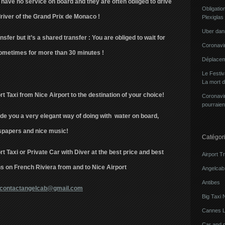
have no service on board and they are often obliged to drive
Obligatio
driver of the Grand Prix de Monaco !
Plexiglas
Uber dans
nsfer but it’s a shared transfer : You are obliged to wait for
Coronavir
ometimes for more than 30 minutes !
Déplacem
Le Festi
La mort 
rt Taxi from Nice Airport to the destination of your choice!
Coronavir
pourraien
de you a very elegant way of doing with water on board,
papers and nice music!
Catégor
t Taxi or Private Car with Diver at the best price and best
Airport T
ons on French Riviera from and to Nice Airport
Angelcab 
Antibes
 :contactangelcab@gmail.com
Big Taxi 
Cannes L
Car and 