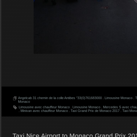
Angelcab 31 chemin de la colle Antibes °33(0)761683000
.
Limousine Monaco
.
T
Monaco
Limousine avec chauffeur Monaco
.
Limousine Monaco
.
Mercedes S avec chau
.
Minivan avec chauffeur Monaco
.
Taxi Grand Prix de Monaco 2017
.
Taxi Mon
Taxi Nice Airport to Monaco Grand Prix 20