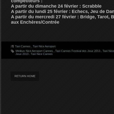
compétiteurs
:
A partir du dimanche 24 février : Scrabble
A partir du lundi 25 février : Echecs, Jeu de Da
A partir du mercredi 27 février : Bridge, Tarot, 
aux Enchères/Contrée
Taxi Cannes
.
Taxi Nice Aeroport
Minibus Nice Aeroport Cannes
.
Taxi Cannes Festival des Jeux 2013
.
Taxi Nic
Jeux 2013
.
Taxi Nice Cannes
RETURN HOME