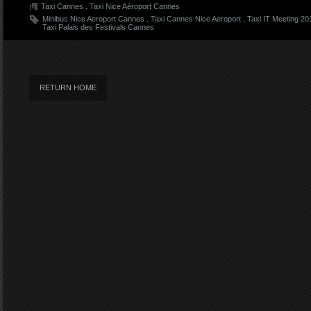
Taxi Cannes
.
Taxi Nice Aéroport Cannes
Minibus Nice Aeroport Cannes
.
Taxi Cannes Nice Aeroport
.
Taxi IT Meeting 20
Taxi Palais des Festivals Cannes
RETURN HOME