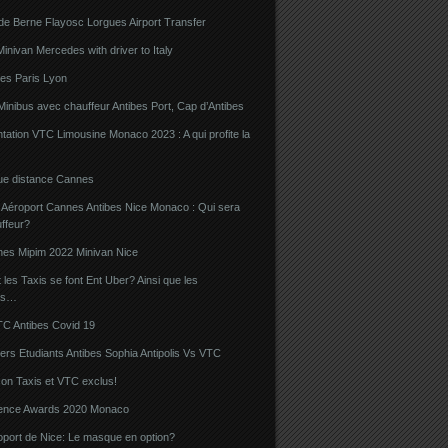
de Berne Flayosc Lorgues Airport Transfer
nivan Mercedes with driver to Italy
bes Paris Lyon
Minibus avec chauffeur Antibes Port, Cap d’Antibes
ation VTC Limousine Monaco 2023 : A qui profite la
gue distance Cannes
 Aéroport Cannes Antibes Nice Monaco : Qui sera
ffeur?
nes Mipim 2022 Minivan Nice
es Taxis se font Ent Uber? Ainsi que les
rs…
TC Antibes Covid 19
iers Etudiants Antibes Sophia Antipolis Vs VTC
on Taxis et VTC exclus!
luence Awards 2020 Monaco
oport de Nice: Le masque en option?