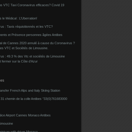
ns VTC Taxi Coronavirus efficaces? Covid 19
 le Médical : L’Uberration!
us : Taxis réquisitionnés et les VTC?
ents et Présence personnes âgées Antibes
val de Cannes 2020 annulé à cause du Coronavirus ?
des VTC et Sociétés de Limousine.
us : 49.3 % des Vtc et sociétés de Limousine
t fermer sur la Côte d’Azur
ies
ransfer French Alps and Italy Skiing Station
31 chemin de la colle Antibes °33(0)761683000
Nice Airport Cannes Monaco Antibes
imousine
minivan with driver Monaco