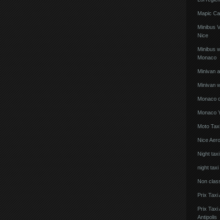
Mapic Ca
Minibus 
Nice
Minibus w
Monaco
Minivan 
Minivan w
Monaco de
Monaco Y
Moto Taxi
Nice Aero
Night tax
night taxi
Non clas
Prix Taxi
Prix Tax
Antipolis