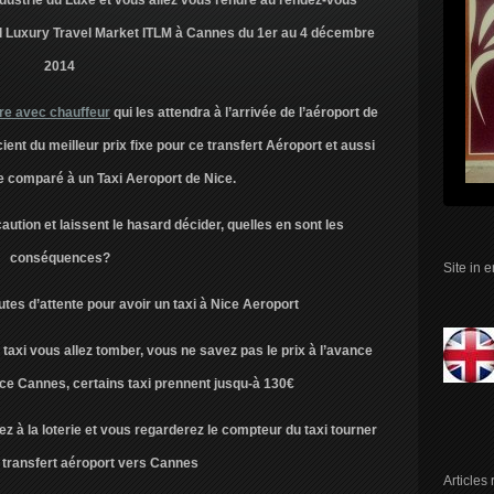
ndustrie du Luxe et vous allez vous rendre au rendez-vous
al Luxury Travel Market ITLM à Cannes du 1er au 4 décembre
2014
re avec chauffeur
qui les attendra à l’arrivée de l’aéroport de
cient du meilleur prix fixe pour ce transfert Aéroport et aussi
e comparé à un Taxi Aeroport de Nice.
ution et laissent le hasard décider, quelles en sont les
conséquences?
Site in 
nutes d’attente pour avoir un taxi à Nice Aeroport
taxi vous allez tomber, vous ne savez pas le prix à l’avance
Nice Cannes, certains taxi prennent jusqu-à 130€
ez à la loterie et vous regarderez le compteur du taxi tourner
 transfert aéroport vers Cannes
Articles