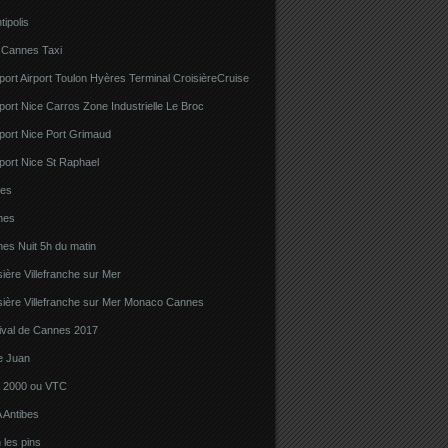
tipolis
 Cannes Taxi
port Airport Toulon Hyères Terminal CroisièreCruise
port Nice Carros Zone Industrielle Le Broc
port Nice Port Grimaud
port Nice St Raphael
bes
nes
es Nuit 5h du matin
sière Villefranche sur Mer
sière Villefranche sur Mer Monaco Cannes
tival de Cannes 2017
e Juan
la 2000 ou VTC
 Antibes
 les pins