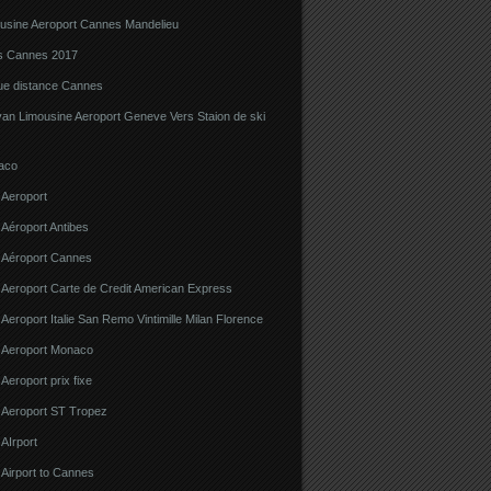
ousine Aeroport Cannes Mandelieu
ns Cannes 2017
gue distance Cannes
van Limousine Aeroport Geneve Vers Staion de ski
aco
 Aeroport
 Aéroport Antibes
e Aéroport Cannes
 Aeroport Carte de Credit American Express
 Aeroport Italie San Remo Vintimille Milan Florence
e Aeroport Monaco
 Aeroport prix fixe
e Aeroport ST Tropez
 AIrport
 Airport to Cannes