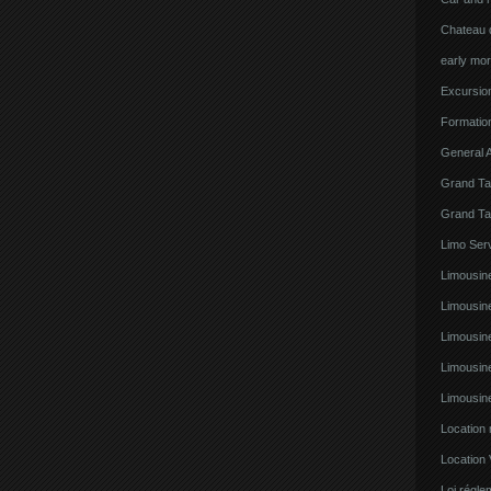
Chateau d
early mor
Excursion
Formatio
General A
Grand Ta
Grand Ta
Limo Serv
Limousine
Limousin
Limousin
Limousin
Limousin
Location
Location 
Loi régl