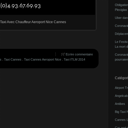
Obligatio
Plexiglas
Uber dans
e Taxi Avec Chauffeur Aeroport Nice Cannes
Coronavir
Déplacem
Le Festi
La mort 
Ecrire commentaire
Coronavir
pourraien
s
.
Taxi Cannes
.
Taxi Cannes Aeroport Nice
.
Taxi ITLM 2014
Catégor
Airport T
Angelcab 
Antibes
Big Taxi 
Cannes L
Car and 