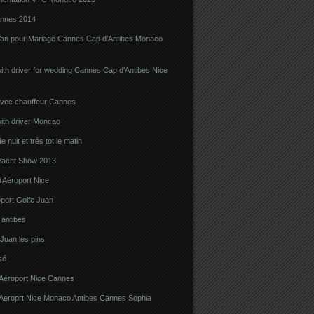
nnes 2014
Van pour Mariage Cannes Cap d'Antibes Monaco
ith driver for wedding Cannes Cap d'Antibes Nice
avec chauffeur Cannes
ith driver Moncao
 nuit et très tot le matin
acht Show 2013
 Aéroport Nice
port Golfe Juan
i antibes
 Juan les pins
sé
 Aeroport Nice Cannes
i Aeroprt Nice Monaco Antibes Cannes Sophia