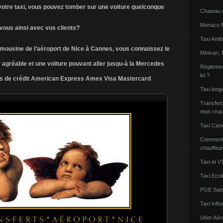
votre taxi, vous pouvez tomber sur une voiture quelconque
Chateau 
Monaco Mi
vous ainsi avec vos clients?
Taxi Anti
Limousine de l’aéroport de Nice à Cannes, vous connaissez le
Minivan, 
r agréable et une voiture pouvant aller jusqu-à la Mercedes
Règlement
loi ?
es de crédit American Express Amex Visa Mastercard
Taxi lon
Transfert
mon chau
Taxi Can
Comment l
chauffeu
Taxi et V
Taxi Ecol
PGE Sais
Taxi Inf
Uber Aér