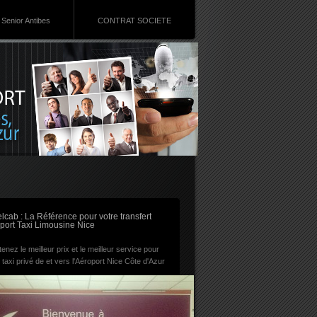
Senior Antibes
CONTRAT SOCIETE
RSS
lcab : La Référence pour votre transfert
port Taxi Limousine Nice
enez le meilleur prix et le meilleur service pour
 taxi privé de et vers l'Aéroport Nice Côte d'Azur