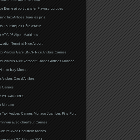
e Berne airport transfer Flayosc Lorgues
ning taxi Antibes Juan les pins
s Touristiques Côte d'Azur
n VTC 06 Alpes Maritimes
viation Terminal Nice Airport
xi Minibus Gare SNCF Nice Antibes Cannes
xi Minibus Nice Aeroport Cannes Antibes Monaco
ice to Italy Monaco
 Antibes Cap d'Antibes
e Cannes
e IYCA ANTIBES
e Monaco
e Taxi Antibes Cannes Monaco Juan Les Pins Port
 minivan avec chauffeur Cannes
Voiture Avec Chauffeur Antibes
ementation VTC Monaco 2023