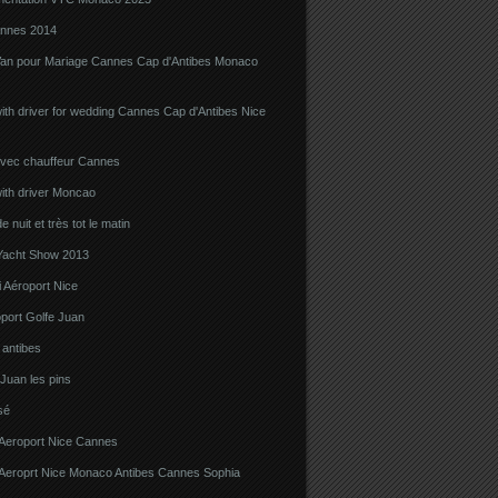
nnes 2014
Van pour Mariage Cannes Cap d'Antibes Monaco
ith driver for wedding Cannes Cap d'Antibes Nice
avec chauffeur Cannes
ith driver Moncao
 nuit et très tot le matin
acht Show 2013
 Aéroport Nice
port Golfe Juan
i antibes
 Juan les pins
sé
 Aeroport Nice Cannes
i Aeroprt Nice Monaco Antibes Cannes Sophia