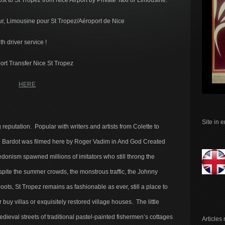
ost to St Tropez from Nice Airport by Private Taxi or Limousine.
eur, Limousine pour St Tropez/Aéroport de Nice
th driver service !
port Transfer Nice St Tropez
HERE
Site in 
g reputation. Popular with writers and artists from Colette to
igitte Bardot was filmed here by Roger Vadim in And God Created
onism spawned millions of imitators who still throng the
pite the summer crowds, the monstrous traffic, the Johnny
ots, St Tropez remains as fashionable as ever, still a place to
buy villas or exquisitely restored village houses. The little
g medieval streets of traditional pastel-painted fishermen’s cottages
Articles