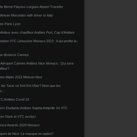
de Berne Flayosc Lorgues Airport Transfer
nivan Mercedes with driver to Italy
bes Paris Lyon
Minibus avec chauffeur Antibes Port, Cap d’Antibes
ation VTC Limousine Monaco 2023 : A qui profite la
gue distance Cannes
 Aéroport Cannes Antibes Nice Monaco : Qui sera
ffeur?
nes Mipim 2022 Minivan Nice
es Taxis se font Ent Uber? Ainsi que les
rs…
TC Antibes Covid 19
iers Etudiants Antibes Sophia Antipolis Vs VTC
on Taxis et VTC exclus!
luence Awards 2020 Monaco
oport de Nice: Le masque en option?