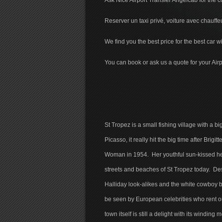
Ask Nice Airport Transfer Angelcab for the c
Reserver un taxi privé, voiture avec chauff
We find you the best price for the best car wi
You can book or ask us a quote for your Air
St Tropez is a small fishing village with a bi
Picasso, it really hit the big time after Br
Woman in 1954. Her youthful sun-kissed hed
streets and beaches of St Tropez today. Des
Halliday look-alikes and the white cowboy bo
be seen by European celebrities who rent or 
town itself is still a delight with its windin