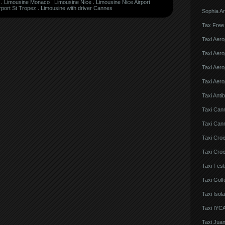
.
Limousine Monaco
.
Limousine Nice
.
Limousine Nice Airport
rport St Tropez
.
Limousine with driver Cannes
Sophia An
Tax Free
Taxi Aero
Taxi Aero
Taxi Aero
Taxi Aero
Taxi Anti
Taxi Can
Taxi Cann
Taxi Croi
Taxi Croi
Taxi Fes
Taxi Golf
Taxi Iso
Taxi IYCA
Taxi Juan