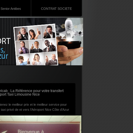
Senior Antibes
CONTRAT SOCIETE
RSS
lcab : La Référence pour votre transfert
port Taxi Limousine Nice
enez le meilleur prix et le meilleur service pour
 taxi privé de et vers l'Aéroport Nice Côte d'Azur