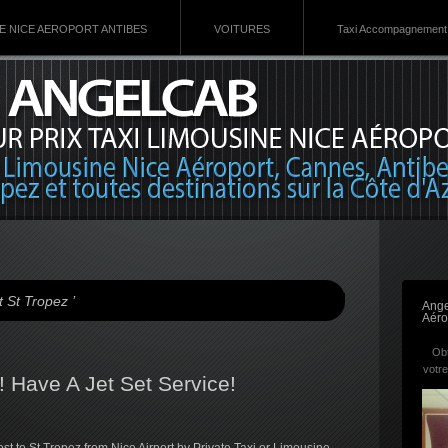
VE NICE AEROPORT ANTIBES
VOITURES
Taxi Accompagnement 
 St Tropez ’
Ange
Aéro
Obt
votre
! Have A Jet Set Service!