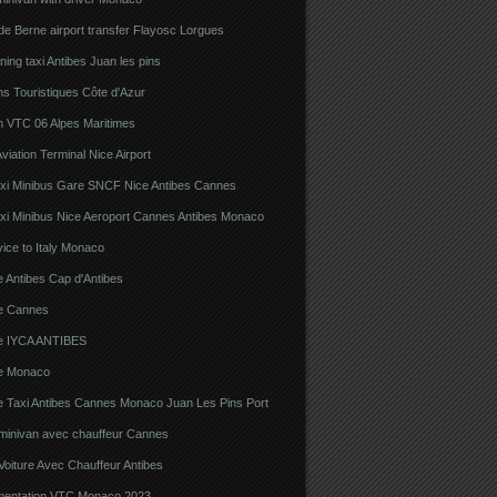
e Berne airport transfer Flayosc Lorgues
ning taxi Antibes Juan les pins
s Touristiques Côte d'Azur
n VTC 06 Alpes Maritimes
viation Terminal Nice Airport
xi Minibus Gare SNCF Nice Antibes Cannes
xi Minibus Nice Aeroport Cannes Antibes Monaco
ice to Italy Monaco
 Antibes Cap d'Antibes
e Cannes
e IYCA ANTIBES
e Monaco
e Taxi Antibes Cannes Monaco Juan Les Pins Port
 minivan avec chauffeur Cannes
Voiture Avec Chauffeur Antibes
ementation VTC Monaco 2023