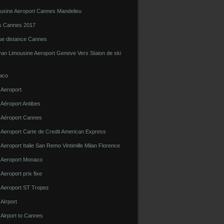
ousine Aeroport Cannes Mandelieu
ns Cannes 2017
gue distance Cannes
van Limousine Aeroport Geneve Vers Staion de ski
aco
 Aeroport
 Aéroport Antibes
e Aéroport Cannes
 Aeroport Carte de Credit American Express
 Aeroport Italie San Remo Vintimille Milan Florence
e Aeroport Monaco
 Aeroport prix fixe
e Aeroport ST Tropez
 AIrport
 Airport to Cannes