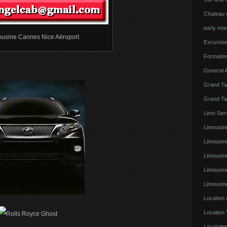
Chateau d
early mor
ousine Cannes Nice Aéroport
Excursion
Formatio
General A
Grand Ta
Grand Ta
Limo Serv
Limousine
Limousin
Limousin
Limousin
Limousin
Location
Location 
Loi régl