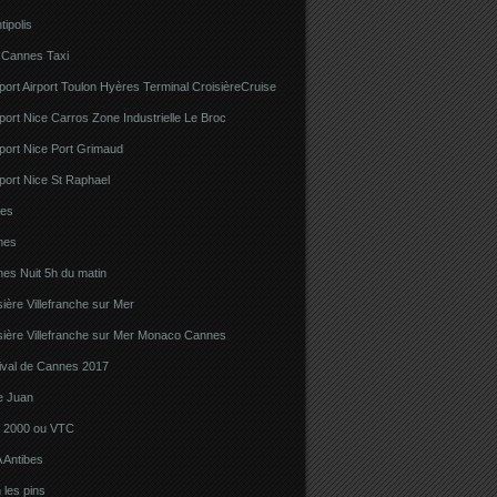
tipolis
 Cannes Taxi
port Airport Toulon Hyères Terminal CroisièreCruise
port Nice Carros Zone Industrielle Le Broc
port Nice Port Grimaud
port Nice St Raphael
bes
nes
es Nuit 5h du matin
sière Villefranche sur Mer
sière Villefranche sur Mer Monaco Cannes
tival de Cannes 2017
e Juan
la 2000 ou VTC
 Antibes
 les pins