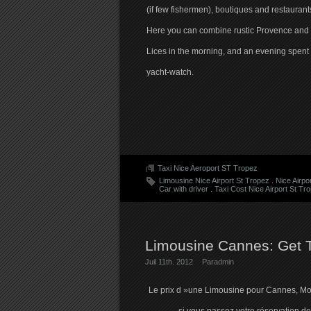
(if few fishermen), boutiques and restauran
Here you can combine rustic Provence and ch
Lices in the morning, and an evening spent 
yacht-watch.
Taxi Nice Aeroport ST Tropez
Limousine Nice Airport St Tropez
.
Nice Airpo
Car with driver
.
Taxi Cost Nice Airport St Tr
Limousine Cannes: Get T
Juil 11th. 2012
Par
admin
Le prix d »une Limousine pour Cannes, Mona