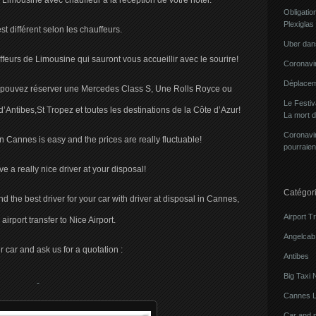
 Limousine avec chauffeur à la réception de votre hôtel.
Obligatio
Plexiglas
st différent selon les chauffeurs.
Uber dans
feurs de Limousine qui sauront vous accueillir avec le sourire!
Coronavir
Déplacem
us pouvez réserver une Mercedes Class S, Une Rolls Royce ou
Le Festi
Antibes,St Tropez et toutes les destinations de la Côte d’Azur!
La mort 
Coronavir
n Cannes is easy and the prices are really fluctuable!
pourraien
e a really nice driver at your disposal!
Catégor
d the best driver for your car with driver at disposal in Cannes,
Airport T
 airport transfer to Nice Airport.
Angelcab 
car and ask us for a quotation :
Antibes
Big Taxi 
Cannes L
Car and 