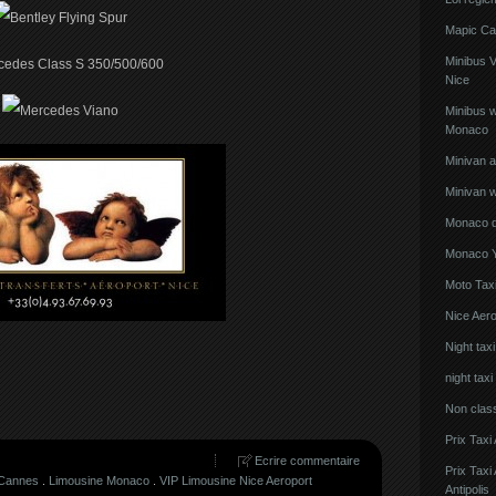
Mapic Ca
Minibus 
Nice
Minibus w
Monaco
Minivan 
Minivan w
Monaco de
Monaco Y
Moto Taxi
Nice Aero
Night tax
night taxi
Non clas
Prix Taxi
Ecrire commentaire
Prix Tax
 Cannes
.
Limousine Monaco
.
VIP Limousine Nice Aeroport
Antipolis