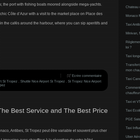
ts; the port with fishing boats moored alongside mega-yachts.
Chateau 
ic Côte d’Azur with a visit to the market place on Place des
Monaco Mi
in the cafés around the harbour, where you can sip aperitifs and
Taxi Anti
Minivan, 
Règlement
loi ?
Taxi lon
Transfert
mon chau
Ecrire commentaire
Taxi Can
rt St Tropez
.
Shuttle Nice Airport St Tropez
.
St Tropez Nice Airport
opez
Comment l
chauffeu
Taxi et V
he Best Service and The Best Price
Taxi Ecol
PGE Sais
Taxi Inf
co, Antibes, St Tropez peut être variable et souvent plus cher
Uber Aér