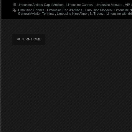
Limousine Antibes Cap d'Antibes
.
Limousine Cannes
.
Limousine Monaco
.
VIP 
Limousine Cannes
.
Limousine Cap d'Antibes
.
Limousine Monaco
.
Limousine N
General Aviation Terminal
.
Limousine Nice Airport St Tropez
.
Limousine with dr
RETURN HOME