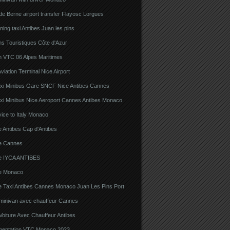
e Berne airport transfer Flayosc Lorgues
ning taxi Antibes Juan les pins
s Touristiques Côte d'Azur
n VTC 06 Alpes Maritimes
viation Terminal Nice Airport
xi Minibus Gare SNCF Nice Antibes Cannes
xi Minibus Nice Aeroport Cannes Antibes Monaco
ice to Italy Monaco
 Antibes Cap d'Antibes
e Cannes
e IYCA ANTIBES
e Monaco
e Taxi Antibes Cannes Monaco Juan Les Pins Port
 minivan avec chauffeur Cannes
Voiture Avec Chauffeur Antibes
ementation VTC Monaco 2023