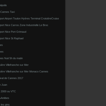
tipolis
 Cannes Taxi
port Airport Toulon Hyères Terminal CroisièreCruise
port Nice Carros Zone Industrielle Le Broc
port Nice Port Grimaud
port Nice St Raphael
bes
nes
es Nuit 5h du matin
sière Villefranche sur Mer
sière Villefranche sur Mer Monaco Cannes
tival de Cannes 2017
e Juan
la 2000 ou VTC
 Antibes
 les pins