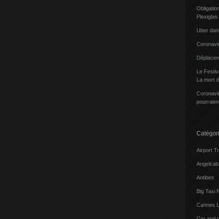
Obligatio
Plexiglas
Uber dans
Coronavir
Déplacem
Le Festi
La mort 
Coronavir
pourraien
Catégor
Airport T
Angelcab 
Antibes
Big Taxi 
Cannes L
Car and 