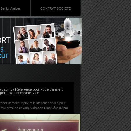
Senior Antibes
CONTRAT SOCIETE
RSS
lcab : La Référence pour votre transfert
port Taxi Limousine Nice
enez le meilleur prix et le meilleur service pour
 taxi privé de et vers l'Aéroport Nice Côte d'Azur