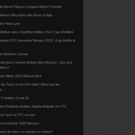
de Berne Flayosc Lorgues Airport Transfer
nivan Mercedes with driver to Italy
bes Paris Lyon
Minibus avec chauffeur Antibes Port, Cap d’Antibes
ation VTC Limousine Monaco 2023 : A qui profite la
gue distance Cannes
 Aéroport Cannes Antibes Nice Monaco : Qui sera
ffeur?
nes Mipim 2022 Minivan Nice
es Taxis se font Ent Uber? Ainsi que les
rs…
TC Antibes Covid 19
iers Etudiants Antibes Sophia Antipolis Vs VTC
on Taxis et VTC exclus!
luence Awards 2020 Monaco
oport de Nice: Le masque en option?