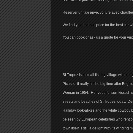
Ask Nice Airport Transfer Angelcab for the c
Reserver un taxi privé, voiture avec chauff
We find you the best price for the best car wi
You can book or ask us a quote for your Air
St Tropez is a small fishing village with a bi
Picasso, it really hit the big time after Br
Woman in 1954. Her youthful sun-kissed hed
streets and beaches of St Tropez today. Des
Halliday look-alikes and the white cowboy bo
be seen by European celebrities who rent or 
town itself is still a delight with its windin