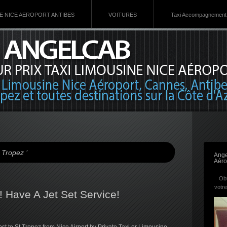
VE NICE AEROPORT ANTIBES
VOITURES
Taxi Accompagnement 
 Tropez ’
Ange
Aéro
Obt
votre
! Have A Jet Set Service!