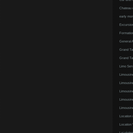
Chateau d
early mor
Excursion
Formatio
General A
Grand Ta
Grand Ta
Limo Serv
Limousine
Limousin
Limousin
Limousin
Limousin
Location
Location 
Loi régl