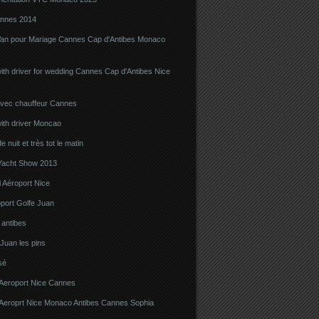
nnes 2014
Van pour Mariage Cannes Cap d'Antibes Monaco
ith driver for wedding Cannes Cap d'Antibes Nice
avec chauffeur Cannes
ith driver Moncao
 nuit et très tot le matin
acht Show 2013
 Aéroport Nice
port Golfe Juan
i antibes
 Juan les pins
sé
 Aeroport Nice Cannes
i Aeroprt Nice Monaco Antibes Cannes Sophia