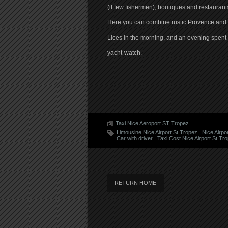
(if few fishermen), boutiques and restauran
Here you can combine rustic Provence and ch
Lices in the morning, and an evening spent 
yacht-watch.
Taxi Nice Aeroport ST Tropez
Limousine Nice Airport St Tropez
.
Nice Airpo
Car with driver
.
Taxi Cost Nice Airport St Tr
RETURN HOME