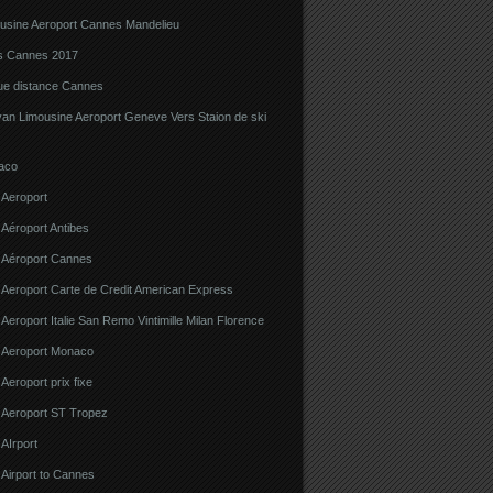
ousine Aeroport Cannes Mandelieu
ns Cannes 2017
gue distance Cannes
van Limousine Aeroport Geneve Vers Staion de ski
aco
 Aeroport
 Aéroport Antibes
e Aéroport Cannes
 Aeroport Carte de Credit American Express
 Aeroport Italie San Remo Vintimille Milan Florence
e Aeroport Monaco
 Aeroport prix fixe
e Aeroport ST Tropez
 AIrport
 Airport to Cannes