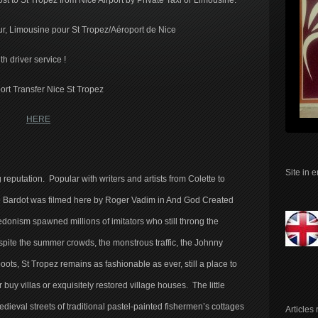
ost to St Tropez from Nice Airport by Private Taxi or Limousine.
eur, Limousine pour St Tropez/Aéroport de Nice
th driver service !
port Transfer Nice St Tropez
HERE
Site in 
g reputation. Popular with writers and artists from Colette to
igitte Bardot was filmed here by Roger Vadim in And God Created
onism spawned millions of imitators who still throng the
pite the summer crowds, the monstrous traffic, the Johnny
ots, St Tropez remains as fashionable as ever, still a place to
buy villas or exquisitely restored village houses. The little
g medieval streets of traditional pastel-painted fishermen’s cottages
Articles