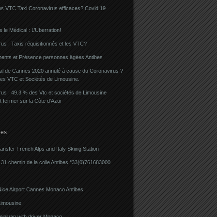
ns VTC Taxi Coronavirus efficaces? Covid 19
 le Médical : L’Uberration!
us : Taxis réquisitionnés et les VTC?
ents et Présence personnes âgées Antibes
val de Cannes 2020 annulé à cause du Coronavirus ?
des VTC et Sociétés de Limousine.
us : 49.3 % des Vtc et sociétés de Limousine
t fermer sur la Côte d’Azur
ies
ransfer French Alps and Italy Skiing Station
31 chemin de la colle Antibes °33(0)761683000
Nice Airport Cannes Monaco Antibes
imousine
minivan with driver Monaco