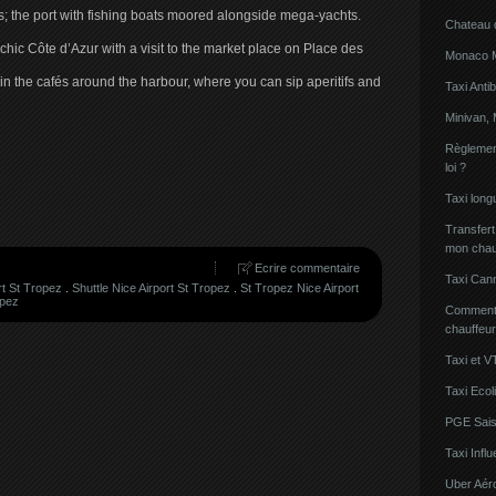
ts; the port with fishing boats moored alongside mega-yachts.
Chateau 
ic Côte d’Azur with a visit to the market place on Place des
Monaco Mi
in the cafés around the harbour, where you can sip aperitifs and
Taxi Anti
Minivan, 
Règlement
loi ?
Taxi lon
Transfert
mon chau
Ecrire commentaire
Taxi Can
rt St Tropez
.
Shuttle Nice Airport St Tropez
.
St Tropez Nice Airport
opez
Comment l
chauffeu
Taxi et V
Taxi Ecol
PGE Sais
Taxi Inf
Uber Aér