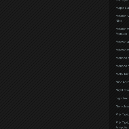
Mapic Ca
Minibus 
Nice
Minibus w
Monaco
Minivan 
Minivan w
Monaco de
Monaco Y
Moto Taxi
Nice Aero
Night tax
night taxi
Non clas
Prix Taxi
Prix Tax
Antipolis