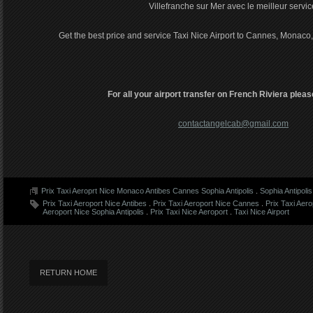
Villefranche sur Mer avec le meilleur servic
Get the best price and service Taxi Nice Airport to Cannes, Monaco,
For all your airport transfer on French Riviera pleas
contactangelcab@gmail.com
Prix Taxi Aeroprt Nice Monaco Antibes Cannes Sophia Antipolis
.
Sophia Antipolis
Prix Taxi Aeroport Nice Antibes
.
Prix Taxi Aeroport Nice Cannes
.
Prix Taxi Aer
Aeroport Nice Sophia Antipolis
.
Prix Taxi Nice Aeroport
.
Taxi Nice Airport
RETURN HOME