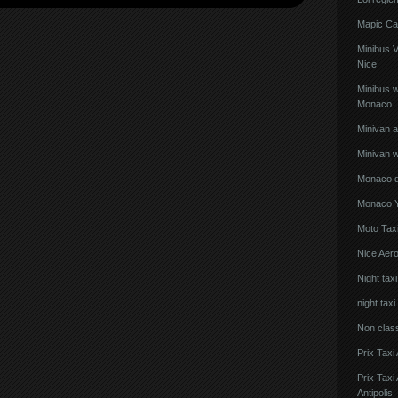
Mapic Ca
Minibus 
Nice
Minibus w
Monaco
Minivan 
Minivan w
Monaco de
Monaco Y
Moto Taxi
Nice Aero
Night tax
night taxi
Non clas
Prix Taxi
Prix Tax
Antipolis