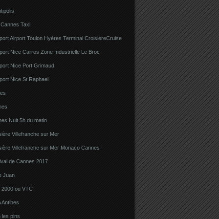
tipolis
 Cannes Taxi
port Airport Toulon Hyères Terminal CroisièreCruise
port Nice Carros Zone Industrielle Le Broc
port Nice Port Grimaud
port Nice St Raphael
bes
nes
es Nuit 5h du matin
sière Villefranche sur Mer
sière Villefranche sur Mer Monaco Cannes
tival de Cannes 2017
e Juan
la 2000 ou VTC
 Antibes
 les pins