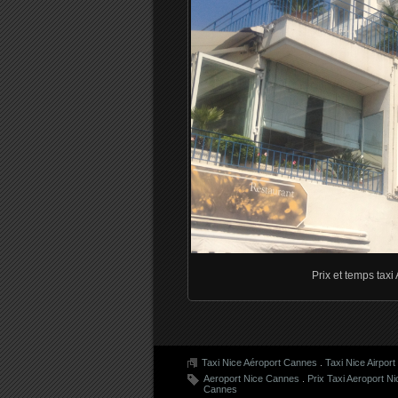
Prix et temps tax
Taxi Nice Aéroport Cannes
.
Taxi Nice Airpor
Aeroport Nice Cannes
.
Prix Taxi Aeroport N
Cannes