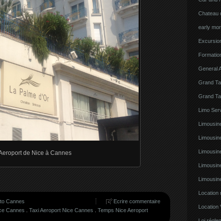
Chateau d
early mor
Excursion
Formatio
General A
Grand Ta
Grand Ta
Limo Serv
Limousine
Limousin
Limousin
i Aeroport de Nice à Cannes
Limousin
Limousin
Location
t to Cannes
Ecrire commentaire
Location 
ice Cannes
.
Taxi Aeroport Nice Cannes
.
Temps Nice Aeroport
Loi régl