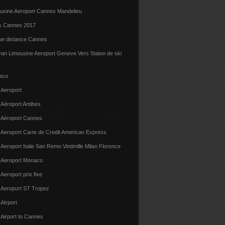
ousine Aeroport Cannes Mandelieu
ns Cannes 2017
gue distance Cannes
van Limousine Aeroport Geneve Vers Staion de ski
aco
 Aeroport
 Aéroport Antibes
e Aéroport Cannes
 Aeroport Carte de Credit American Express
 Aeroport Italie San Remo Vintimille Milan Florence
e Aeroport Monaco
 Aeroport prix fixe
e Aeroport ST Tropez
 AIrport
 Airport to Cannes