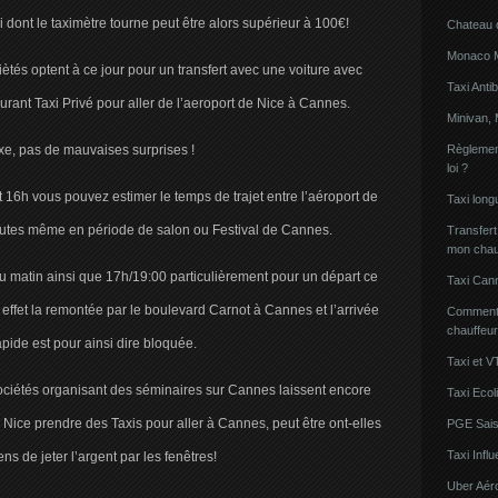
xi dont le taximètre tourne peut être alors supérieur à 100€!
Chateau 
Monaco Mi
iètés optent à ce jour pour un transfert avec une voiture avec
Taxi Anti
rant Taxi Privé pour aller de l’aeroport de Nice à Cannes.
Minivan, 
fixe, pas de mauvaises surprises !
Règlement
loi ?
t 16h vous pouvez estimer le temps de trajet entre l’aéroport de
Taxi lon
utes même en période de salon ou Festival de Cannes.
Transfert
mon chau
 du matin ainsi que 17h/19:00 particulièrement pour un départ ce
Taxi Can
effet la remontée par le boulevard Carnot à Cannes et l’arrivée
Comment l
chauffeu
apide est pour ainsi dire bloquée.
Taxi et V
ciétés organisant des séminaires sur Cannes laissent encore
Taxi Ecol
e Nice prendre des Taxis pour aller à Cannes, peut être ont-elles
PGE Sais
Taxi Inf
s de jeter l’argent par les fenêtres!
Uber Aér