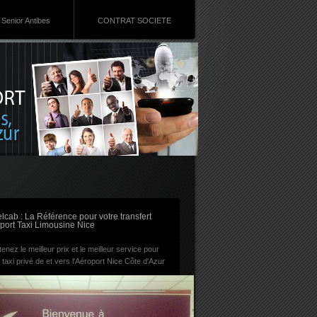
Senior Antibes
CONTRAT SOCIETE
RSS
lcab : La Référence pour votre transfert
port Taxi Limousine Nice
enez le meilleur prix et le meilleur service pour
 taxi privé de et vers l'Aéroport Nice Côte d'Azur