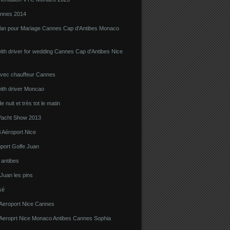
nnes 2014
Van pour Mariage Cannes Cap d'Antibes Monaco
ith driver for wedding Cannes Cap d'Antibes Nice
avec chauffeur Cannes
ith driver Moncao
 nuit et très tot le matin
acht Show 2013
 Aéroport Nice
port Golfe Juan
i antibes
 Juan les pins
sé
 Aeroport Nice Cannes
i Aeroprt Nice Monaco Antibes Cannes Sophia