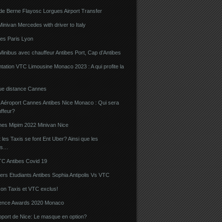
de Berne Flayosc Lorgues Airport Transfer
nivan Mercedes with driver to Italy
bes Paris Lyon
Minibus avec chauffeur Antibes Port, Cap d’Antibes
ation VTC Limousine Monaco 2023 : A qui profite la
gue distance Cannes
 Aéroport Cannes Antibes Nice Monaco : Qui sera
ffeur?
nes Mipim 2022 Minivan Nice
es Taxis se font Ent Uber? Ainsi que les
rs…
TC Antibes Covid 19
iers Etudiants Antibes Sophia Antipolis Vs VTC
on Taxis et VTC exclus!
luence Awards 2020 Monaco
oport de Nice: Le masque en option?