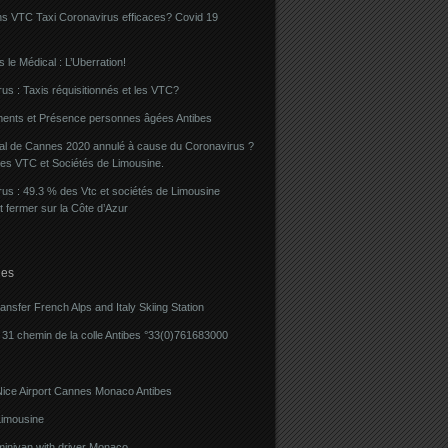
ns VTC Taxi Coronavirus efficaces? Covid 19
 le Médical : L’Uberration!
us : Taxis réquisitionnés et les VTC?
ents et Présence personnes âgées Antibes
val de Cannes 2020 annulé à cause du Coronavirus ?
des VTC et Sociétés de Limousine.
us : 49.3 % des Vtc et sociétés de Limousine
t fermer sur la Côte d’Azur
ies
ransfer French Alps and Italy Skiing Station
31 chemin de la colle Antibes °33(0)761683000
Nice Airport Cannes Monaco Antibes
imousine
minivan with driver Monaco