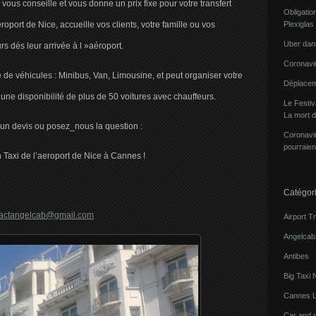
us conseille et vous donne un prix fixe pour votre transfert
Obligatio
roport de Nice, accueille vos clients, votre famille ou vos
Plexiglas
Uber dans
rs dés leur arrivée à l »aéroport.
Coronavir
e de véhicules : Minibus, Van, Limousine, et peut organiser votre
Déplacem
une disponibilité de plus de 50 voitures avec chauffeurs.
Le Festi
La mort 
n devis ou posez_nous la question :
Coronavir
pourraien
Taxi de l’aeroport de Nice à Cannes !
Catégor
tactangelcab@gmail.com
Airport T
Angelcab 
Antibes
Big Taxi 
Cannes L
Car and 