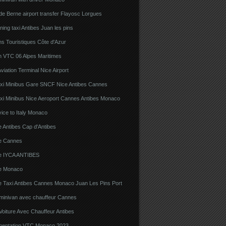
e Berne airport transfer Flayosc Lorgues
ning taxi Antibes Juan les pins
s Touristiques Côte d'Azur
n VTC 06 Alpes Maritimes
viation Terminal Nice Airport
xi Minibus Gare SNCF Nice Antibes Cannes
xi Minibus Nice Aeroport Cannes Antibes Monaco
ice to Italy Monaco
 Antibes Cap d'Antibes
e Cannes
e IYCA ANTIBES
e Monaco
e Taxi Antibes Cannes Monaco Juan Les Pins Port
 minivan avec chauffeur Cannes
Voiture Avec Chauffeur Antibes
ementation VTC Monaco 2023