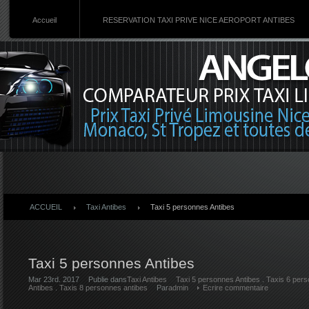
Accueil
RESERVATION TAXI PRIVE NICE AEROPORT ANTIBES
ACCUEIL
Taxi Antibes
Taxi 5 personnes Antibes
Taxi 5 personnes Antibes
Mar 23rd. 2017
Publie dans
Taxi Antibes
Taxi 5 personnes Antibes
.
Taxis 6 pers
Antibes
.
Taxis 8 personnes antibes
Par
admin
Ecrire commentaire