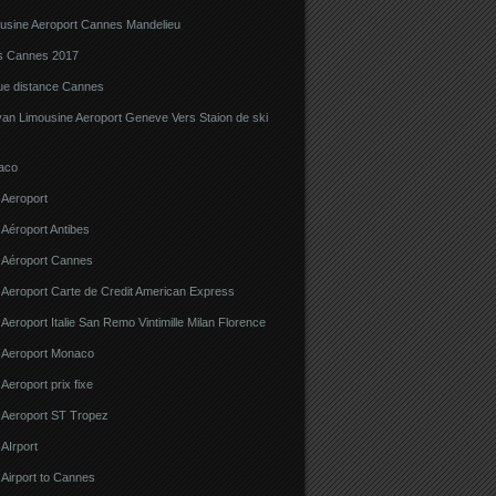
ousine Aeroport Cannes Mandelieu
ns Cannes 2017
gue distance Cannes
van Limousine Aeroport Geneve Vers Staion de ski
aco
 Aeroport
 Aéroport Antibes
e Aéroport Cannes
 Aeroport Carte de Credit American Express
 Aeroport Italie San Remo Vintimille Milan Florence
e Aeroport Monaco
 Aeroport prix fixe
e Aeroport ST Tropez
 AIrport
 Airport to Cannes