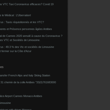
ns VTC Taxi Coronavirus efficaces? Covid 19
 le Médical : L’Uberration!
us : Taxis réquisitionnés et les VTC?
ents et Présence personnes âgées Antibes
val de Cannes 2020 annulé à cause du Coronavirus ?
des VTC et Sociétés de Limousine.
us : 49.3 % des Vtc et sociétés de Limousine
t fermer sur la Côte d’Azur
ies
ransfer French Alps and Italy Skiing Station
31 chemin de la colle Antibes °33(0)761683000
Nice Airport Cannes Monaco Antibes
imousine
minivan with driver Monaco