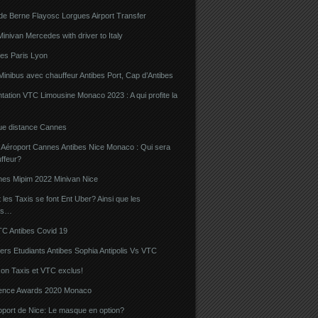
de Berne Flayosc Lorgues Airport Transfer
nivan Mercedes with driver to Italy
bes Paris Lyon
Minibus avec chauffeur Antibes Port, Cap d’Antibes
ation VTC Limousine Monaco 2023 : A qui profite la
gue distance Cannes
 Aéroport Cannes Antibes Nice Monaco : Qui sera
ffeur?
nes Mipim 2022 Minivan Nice
es Taxis se font Ent Uber? Ainsi que les
rs…
TC Antibes Covid 19
iers Etudiants Antibes Sophia Antipolis Vs VTC
on Taxis et VTC exclus!
luence Awards 2020 Monaco
oport de Nice: Le masque en option?