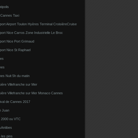
tipolis
 Cannes Taxi
port Airport Toulon Hyères Terminal CroisièreCruise
port Nice Carros Zone Industrielle Le Broc
port Nice Port Grimaud
port Nice St Raphael
bes
nes
es Nuit 5h du matin
sière Villefranche sur Mer
sière Villefranche sur Mer Monaco Cannes
tival de Cannes 2017
e Juan
la 2000 ou VTC
 Antibes
 les pins