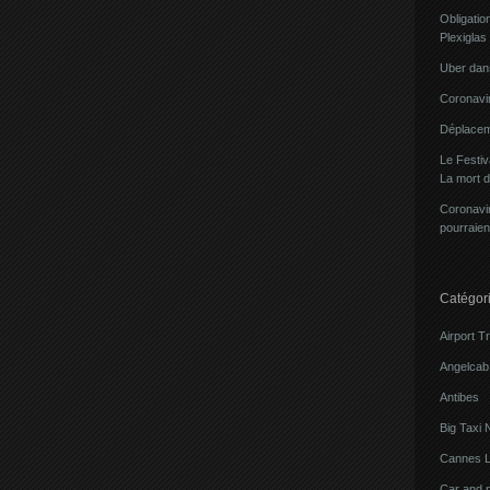
Obligatio
Plexiglas
Uber dans
Coronavir
Déplacem
Le Festi
La mort 
Coronavir
pourraien
Catégor
Airport T
Angelcab 
Antibes
Big Taxi 
Cannes L
Car and 