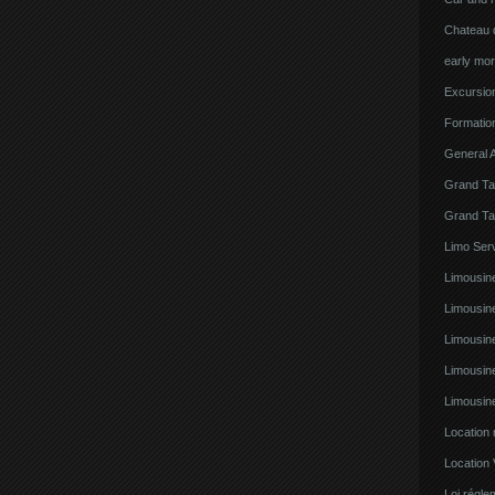
Chateau d
early mor
Excursion
Formatio
General A
Grand Ta
Grand Ta
Limo Serv
Limousine
Limousin
Limousin
Limousin
Limousin
Location
Location 
Loi régl