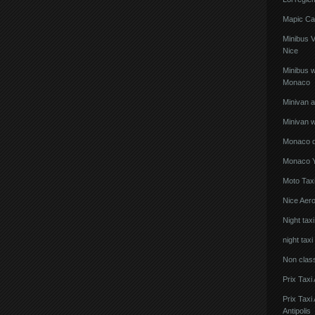
Mapic Ca
Minibus 
Nice
Minibus w
Monaco
Minivan 
Minivan w
Monaco de
Monaco Y
Moto Taxi
Nice Aero
Night tax
night taxi
Non clas
Prix Taxi
Prix Tax
Antipolis