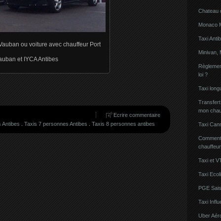
Chateau 
Monaco Mi
Taxi Anti
 Vauban ou voiture avec chauffeur Port
Minivan, 
auban et IYCA Antibes
Règlement
loi ?
Taxi lon
Transfert
mon chau
Ecrire commentaire
 Antibes
.
Taxis 7 personnes Antibes
.
Taxis 8 personnes antibes
Taxi Can
Comment l
chauffeu
Taxi et V
Taxi Ecol
PGE Sais
Taxi Inf
Uber Aér