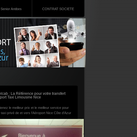
Senior Antibes
CONTRAT SOCIETE
RSS
lcab : La Référence pour votre transfert
port Taxi Limousine Nice
enez le meilleur prix et le meilleur service pour
 taxi privé de et vers l'Aéroport Nice Côte d'Azur