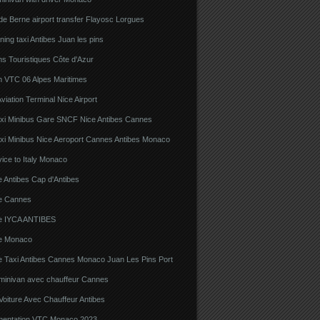
e Berne airport transfer Flayosc Lorgues
ning taxi Antibes Juan les pins
s Touristiques Côte d'Azur
n VTC 06 Alpes Maritimes
viation Terminal Nice Airport
xi Minibus Gare SNCF Nice Antibes Cannes
xi Minibus Nice Aeroport Cannes Antibes Monaco
ice to Italy Monaco
 Antibes Cap d'Antibes
e Cannes
e IYCA ANTIBES
e Monaco
e Taxi Antibes Cannes Monaco Juan Les Pins Port
 minivan avec chauffeur Cannes
Voiture Avec Chauffeur Antibes
ementation VTC Monaco 2023