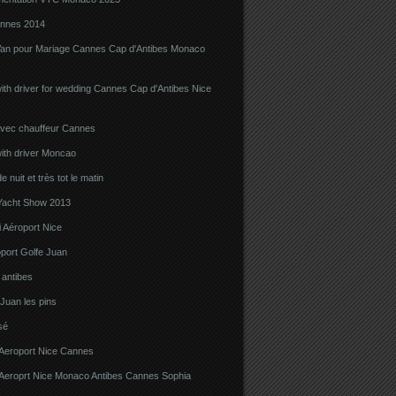
nnes 2014
Van pour Mariage Cannes Cap d'Antibes Monaco
ith driver for wedding Cannes Cap d'Antibes Nice
avec chauffeur Cannes
ith driver Moncao
 nuit et très tot le matin
acht Show 2013
 Aéroport Nice
port Golfe Juan
i antibes
 Juan les pins
sé
 Aeroport Nice Cannes
i Aeroprt Nice Monaco Antibes Cannes Sophia