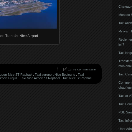
Chateau 
Monaco Mi
Taxi Anti
Minivan, 
ort Transfer Nice Airport
Règlement
loi ?
Taxi lon
Transfert
mon chau
Ecrire commentaire
Taxi Can
roport Nice ST Raphael
.
Taxi aeroport Nice Boulouris
.
Taxi
irport Frejus
.
Taxi Nice Airport St Raphael
.
Taxi Nice St Raphael
Comment l
chauffeu
Taxi et V
Taxi Ecol
PGE Sais
Taxi Inf
Uber Aér