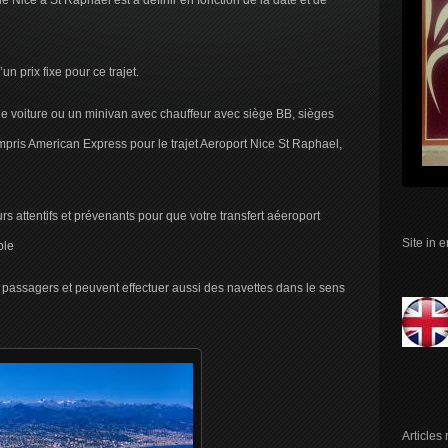
de Nice à St Raphael est à définir en fonction de la date et de
 prix fixe pour ce trajet.
e voiture ou un minivan avec chauffeur avec siège BB, sièges
ompris American Express pour le trajet Aeroport Nice St Raphael,
s attentifs et prévenants pour que votre transfert aéeroport
Site in 
ble
 passagers et peuvent effectuer aussi des navettes dans le sens
Articles