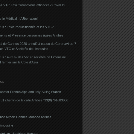
ns VTC Taxi Coronavirus efficaces? Covid 19
 le Médical : L’Uberration!
us : Taxis réquisitionnés et les VTC?
ents et Présence personnes âgées Antibes
val de Cannes 2020 annulé à cause du Coronavirus ?
des VTC et Sociétés de Limousine.
us : 49.3 % des Vtc et sociétés de Limousine
t fermer sur la Côte d’Azur
ies
ransfer French Alps and Italy Skiing Station
31 chemin de la colle Antibes °33(0)761683000
Nice Airport Cannes Monaco Antibes
imousine
minivan with driver Monaco