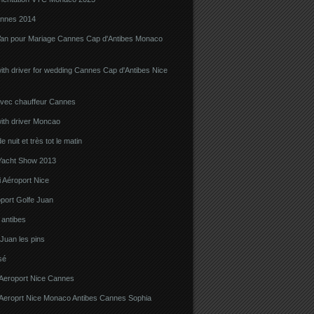
nnes 2014
Van pour Mariage Cannes Cap d'Antibes Monaco
ith driver for wedding Cannes Cap d'Antibes Nice
avec chauffeur Cannes
ith driver Moncao
 nuit et très tot le matin
acht Show 2013
 Aéroport Nice
port Golfe Juan
i antibes
 Juan les pins
sé
 Aeroport Nice Cannes
i Aeroprt Nice Monaco Antibes Cannes Sophia