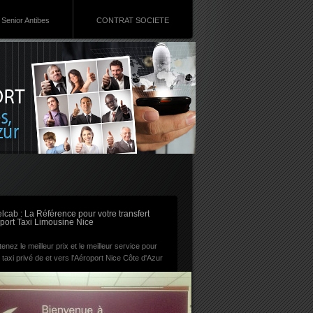
Senior Antibes
CONTRAT SOCIETE
RSS
lcab : La Référence pour votre transfert
port Taxi Limousine Nice
enez le meilleur prix et le meilleur service pour
 taxi privé de et vers l'Aéroport Nice Côte d'Azur