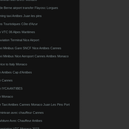
e Berne airport transfer Flayosc Lorgues
ning taxi Antibes Juan les pins
s Touristiques Côte d'Azur
n VTC 06 Alpes Maritimes
viation Terminal Nice Airport
xi Minibus Gare SNCF Nice Antibes Cannes
xi Minibus Nice Aeroport Cannes Antibes Monaco
ice to Italy Monaco
 Antibes Cap d'Antibes
e Cannes
e IYCA ANTIBES
e Monaco
e Taxi Antibes Cannes Monaco Juan Les Pins Port
 minivan avec chauffeur Cannes
Voiture Avec Chauffeur Antibes
ementation VTC Monaco 2023