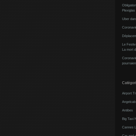
Obligatio
Plexiglas
Uber dans
Coronavir
Déplacem
Le Festi
La mort 
Coronavir
pourraien
Catégor
Airport T
Angelcab 
Antibes
Big Taxi 
Cannes L
Car and 