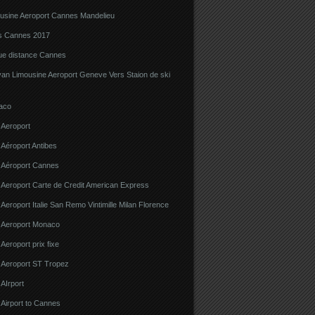
ousine Aeroport Cannes Mandelieu
ns Cannes 2017
gue distance Cannes
van Limousine Aeroport Geneve Vers Staion de ski
aco
 Aeroport
 Aéroport Antibes
e Aéroport Cannes
 Aeroport Carte de Credit American Express
 Aeroport Italie San Remo Vintimille Milan Florence
e Aeroport Monaco
 Aeroport prix fixe
e Aeroport ST Tropez
 AIrport
 Airport to Cannes