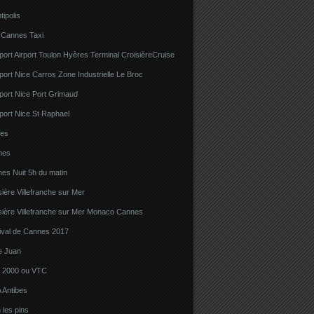
tipolis
 Cannes Taxi
port Airport Toulon Hyères Terminal CroisièreCruise
port Nice Carros Zone Industrielle Le Broc
port Nice Port Grimaud
port Nice St Raphael
bes
nes
es Nuit 5h du matin
sière Villefranche sur Mer
sière Villefranche sur Mer Monaco Cannes
tival de Cannes 2017
e Juan
la 2000 ou VTC
 Antibes
 les pins