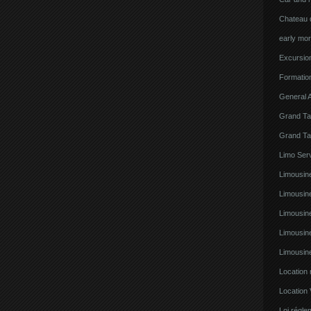
Chateau d
early mor
Excursion
Formatio
General A
Grand Ta
Grand Ta
Limo Serv
Limousine
Limousin
Limousin
Limousin
Limousin
Location
Location 
Loi régl