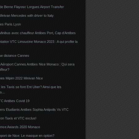
de Berne Flayosc Lorgues Airport Transfer
nivan Mercedes with driver to Italy
bes Paris Lyon
Minibus avec chauffeur Antibes Port, Cap d’Antibes
ation VTC Limousine Monaco 2023 : A qui profite la
gue distance Cannes
 Aéroport Cannes Antibes Nice Monaco : Qui sera
ffeur?
nes Mipim 2022 Minivan Nice
es Taxis se font Ent Uber? Ainsi que les
rs…
TC Antibes Covid 19
iers Etudiants Antibes Sophia Antipolis Vs VTC
on Taxis et VTC exclus!
luence Awards 2020 Monaco
oport de Nice: Le masque en option?