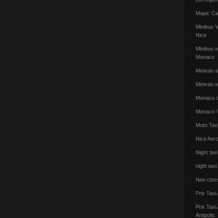
Mapic Ca
Minibus 
Nice
Minibus w
Monaco
Minivan 
Minivan w
Monaco de
Monaco Y
Moto Taxi
Nice Aero
Night tax
night taxi
Non clas
Prix Taxi
Prix Tax
Antipolis