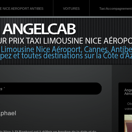
VE NICE AEROPORT ANTIBES
VOITURES
Taxi Accompagnement 
s ’
Ange
Aéro
Obt
votre
aphael