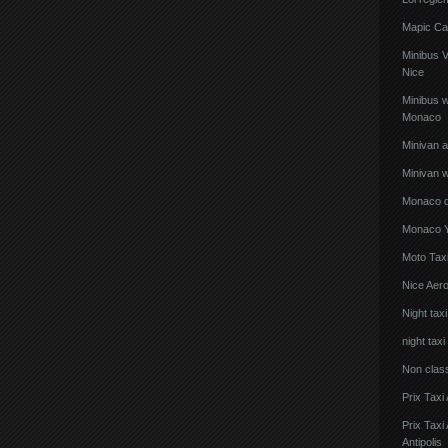
Mapic Ca
Minibus 
Nice
Minibus w
Monaco
Minivan 
Minivan w
Monaco de
Monaco Y
Moto Taxi
Nice Aero
Night tax
night taxi
Non clas
Prix Taxi
Prix Tax
Antipolis