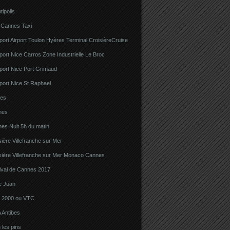
tipolis
 Cannes Taxi
port Airport Toulon Hyères Terminal CroisièreCruise
port Nice Carros Zone Industrielle Le Broc
port Nice Port Grimaud
port Nice St Raphael
bes
nes
es Nuit 5h du matin
sière Villefranche sur Mer
sière Villefranche sur Mer Monaco Cannes
tival de Cannes 2017
e Juan
la 2000 ou VTC
 Antibes
 les pins