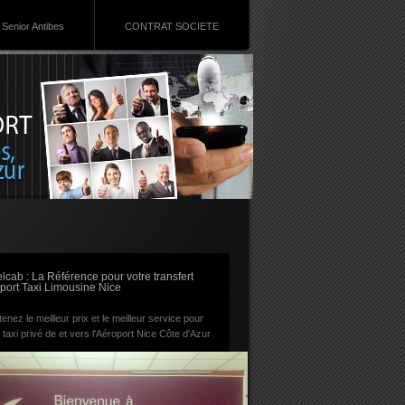
Senior Antibes
CONTRAT SOCIETE
RSS
lcab : La Référence pour votre transfert
port Taxi Limousine Nice
enez le meilleur prix et le meilleur service pour
 taxi privé de et vers l'Aéroport Nice Côte d'Azur