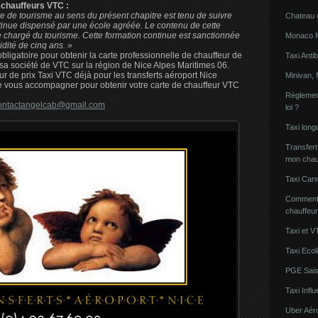
 chauffeurs VTC :
re de tourisme au sens du présent chapitre est tenu de suivre
Chateau 
ntinue dispensé par une école agréée. Le contenu de cette
re chargé du tourisme. Cette formation continue est sanctionnée
Monaco Mi
idité de cinq ans. »
ligatoire pour obtenir la carte professionnelle de chauffeur de
Taxi Anti
 sa société de VTC sur la région de Nice Alpes Maritimes 06.
 de prix Taxi VTC déjà pour les transferts aéroport Nice
Minivan, 
e vous accompagner pour obtenir votre carte de chauffeur VTC
Règlement
ontactangelcab@gmail.com
loi ?
Taxi lon
Transfert
mon chau
Taxi Can
Comment l
chauffeu
Taxi et V
Taxi Ecol
PGE Sais
Taxi Inf
Uber Aér