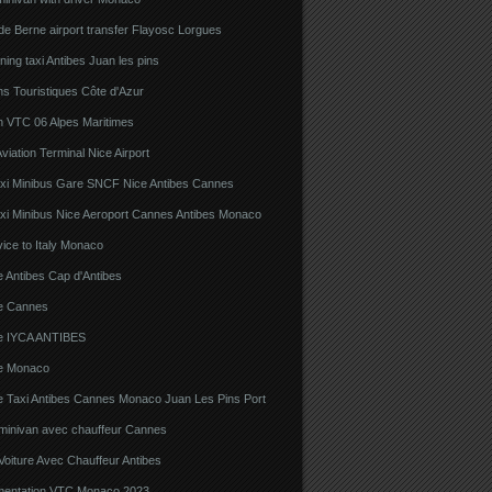
e Berne airport transfer Flayosc Lorgues
ning taxi Antibes Juan les pins
s Touristiques Côte d'Azur
n VTC 06 Alpes Maritimes
viation Terminal Nice Airport
xi Minibus Gare SNCF Nice Antibes Cannes
xi Minibus Nice Aeroport Cannes Antibes Monaco
ice to Italy Monaco
 Antibes Cap d'Antibes
e Cannes
e IYCA ANTIBES
e Monaco
e Taxi Antibes Cannes Monaco Juan Les Pins Port
 minivan avec chauffeur Cannes
Voiture Avec Chauffeur Antibes
ementation VTC Monaco 2023