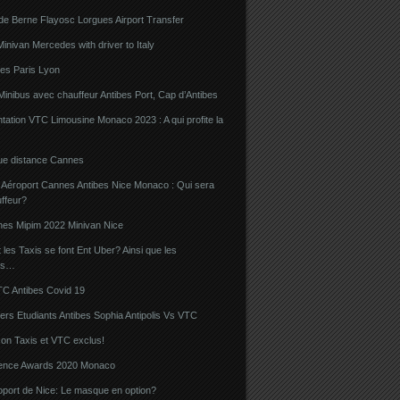
de Berne Flayosc Lorgues Airport Transfer
nivan Mercedes with driver to Italy
bes Paris Lyon
Minibus avec chauffeur Antibes Port, Cap d’Antibes
ation VTC Limousine Monaco 2023 : A qui profite la
gue distance Cannes
 Aéroport Cannes Antibes Nice Monaco : Qui sera
ffeur?
nes Mipim 2022 Minivan Nice
es Taxis se font Ent Uber? Ainsi que les
rs…
TC Antibes Covid 19
iers Etudiants Antibes Sophia Antipolis Vs VTC
on Taxis et VTC exclus!
luence Awards 2020 Monaco
oport de Nice: Le masque en option?