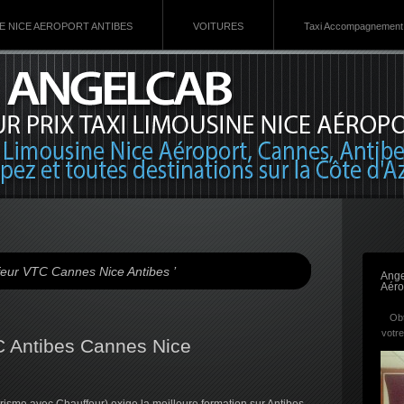
VE NICE AEROPORT ANTIBES
VOITURES
Taxi Accompagnement 
feur VTC Cannes Nice Antibes ’
Ange
Aéro
Obt
votre
C Antibes Cannes Nice