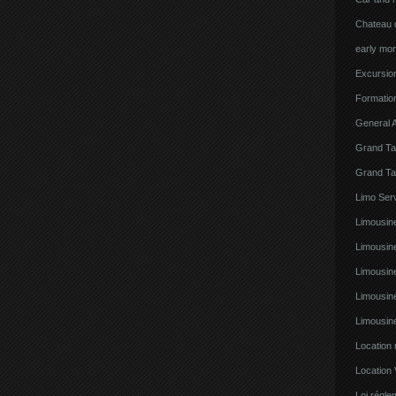
Chateau d
early mor
Excursion
Formatio
General A
Grand Ta
Grand Ta
Limo Serv
Limousine
Limousin
Limousin
Limousin
Limousin
Location
Location 
Loi régl