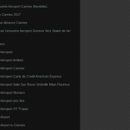
ousine Aeroport Cannes Mandelieu
ns Cannes 2017
gue distance Cannes
van Limousine Aeroport Geneve Vers Staion de ski
aco
 Aeroport
 Aéroport Antibes
e Aéroport Cannes
 Aeroport Carte de Credit American Express
 Aeroport Italie San Remo Vintimille Milan Florence
e Aeroport Monaco
 Aeroport prix fixe
e Aeroport ST Tropez
 AIrport
 Airport to Cannes