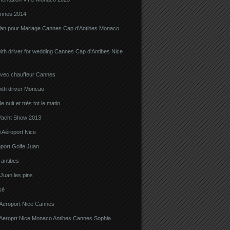
nnes 2014
Van pour Mariage Cannes Cap d'Antibes Monaco
ith driver for wedding Cannes Cap d'Antibes Nice
avec chauffeur Cannes
ith driver Moncao
 nuit et très tot le matin
acht Show 2013
 Aéroport Nice
port Golfe Juan
i antibes
 Juan les pins
sé
 Aeroport Nice Cannes
i Aeroprt Nice Monaco Antibes Cannes Sophia