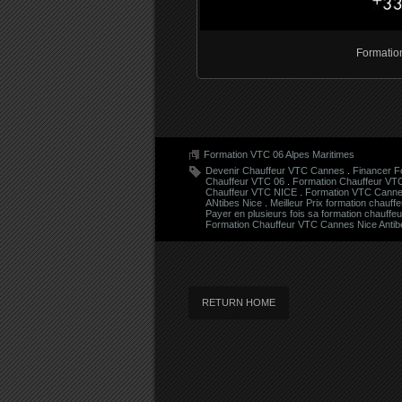
Formatio
Formation VTC 06 Alpes Maritimes
Devenir Chauffeur VTC Cannes
.
Financer F
Chauffeur VTC 06
.
Formation Chauffeur VTC
Chauffeur VTC NICE
.
Formation VTC Cann
ANtibes Nice
.
Meilleur Prix formation chauf
Payer en plusieurs fois sa formation chauff
Formation Chauffeur VTC Cannes Nice Antib
RETURN HOME