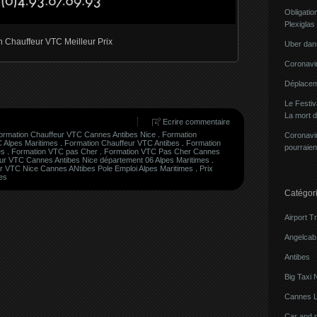
Obligatio
Plexiglas
n Chauffeur VTC Meilleur Prix
Uber dans
Coronavir
Déplacem
Le Festi
La mort 
Ecrire commentaire
ormation Chauffeur VTC Cannes Antibes Nice
.
Formation
Coronavir
 Alpes Maritimes
.
Formation Chauffeur VTC Antibes
.
Formation
pourraien
es
.
Formation VTC pas Cher
.
Formation VTC Pas Cher Cannes
feur VTC Cannes Antibes Nice département 06 Alpes Maritimes
.
eur VTC Nice Cannes ANtibes Pole Emploi Alpes Maritimes
.
Prix
es
Catégor
Airport T
Angelcab 
Antibes
Big Taxi 
Cannes L
Car and 