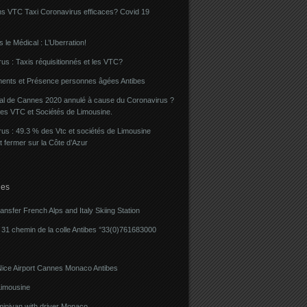
ns VTC Taxi Coronavirus efficaces? Covid 19
 le Médical : L’Uberration!
us : Taxis réquisitionnés et les VTC?
ents et Présence personnes âgées Antibes
val de Cannes 2020 annulé à cause du Coronavirus ?
des VTC et Sociétés de Limousine.
us : 49.3 % des Vtc et sociétés de Limousine
t fermer sur la Côte d’Azur
ies
ransfer French Alps and Italy Skiing Station
31 chemin de la colle Antibes °33(0)761683000
Nice Airport Cannes Monaco Antibes
imousine
minivan with driver Monaco