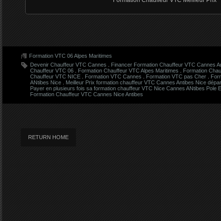
Formation Chauffeur VTC Meilleur Prix
Formation VTC 06 Alpes Maritimes
Devenir Chauffeur VTC Cannes
.
Financer Formation Chauffeur VTC Cannes An
Chauffeur VTC 06
.
Formation Chauffeur VTC Alpes Maritimes
.
Formation Chau
Chauffeur VTC NICE
.
Formation VTC Cannes
.
Formation VTC pas Cher
.
For
ANtibes Nice
.
Meilleur Prix formation chauffeur VTC Cannes Antibes Nice dépa
Payer en plusieurs fois sa formation chauffeur VTC Nice Cannes ANtibes Pole E
Formation Chauffeur VTC Cannes Nice Antibes
RETURN HOME