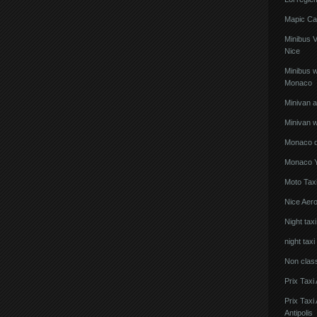
Mapic Ca
Minibus 
Nice
Minibus w
Monaco
Minivan 
Minivan w
Monaco de
Monaco Y
Moto Taxi
Nice Aero
Night tax
night taxi
Non clas
Prix Taxi
Prix Tax
Antipolis