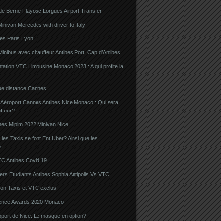
de Berne Flayosc Lorgues Airport Transfer
nivan Mercedes with driver to Italy
bes Paris Lyon
Minibus avec chauffeur Antibes Port, Cap d’Antibes
ation VTC Limousine Monaco 2023 : A qui profite la
gue distance Cannes
 Aéroport Cannes Antibes Nice Monaco : Qui sera
ffeur?
nes Mipim 2022 Minivan Nice
es Taxis se font Ent Uber? Ainsi que les
rs…
TC Antibes Covid 19
iers Etudiants Antibes Sophia Antipolis Vs VTC
on Taxis et VTC exclus!
luence Awards 2020 Monaco
oport de Nice: Le masque en option?