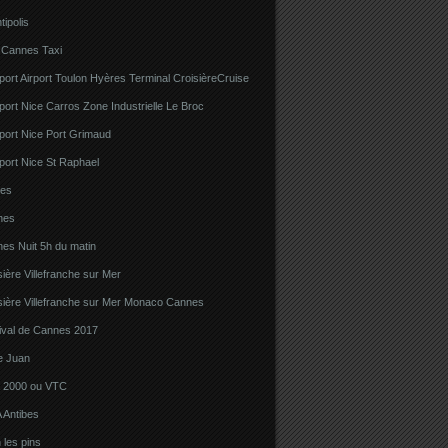
tipolis
 Cannes Taxi
port Airport Toulon Hyères Terminal CroisièreCruise
port Nice Carros Zone Industrielle Le Broc
port Nice Port Grimaud
port Nice St Raphael
bes
nes
es Nuit 5h du matin
sière Villefranche sur Mer
sière Villefranche sur Mer Monaco Cannes
tival de Cannes 2017
e Juan
la 2000 ou VTC
 Antibes
 les pins