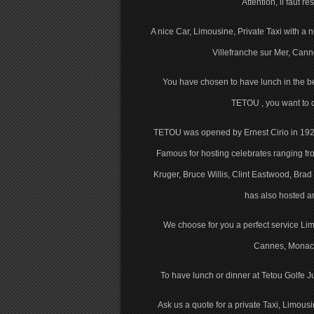
Attention, il faut r
A nice Car, Limousine, Private Taxi with a ni
Villefranche sur Mer, Canne
You have chosen to have lunch in the be
TETOU , you want to d
TETOU was opened by Ernest Cirio in 192
Famous for hosting celebrates ranging fr
Kruger, Bruce Willis, Clint Eastwood, Bra
has also hosted a
We choose for you a perfect service Lim
Cannes, Monaco
To have lunch or dinner at Tetou Golfe
Ask us a quote for a private Taxi, Limousi