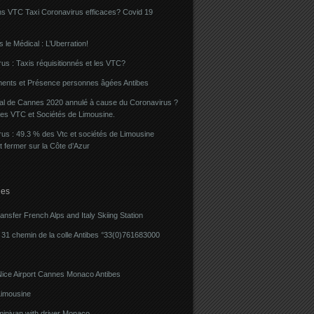
ns VTC Taxi Coronavirus efficaces? Covid 19
 le Médical : L’Uberration!
us : Taxis réquisitionnés et les VTC?
ents et Présence personnes âgées Antibes
val de Cannes 2020 annulé à cause du Coronavirus ?
des VTC et Sociétés de Limousine.
us : 49.3 % des Vtc et sociétés de Limousine
t fermer sur la Côte d’Azur
ies
ransfer French Alps and Italy Skiing Station
31 chemin de la colle Antibes °33(0)761683000
Nice Airport Cannes Monaco Antibes
imousine
minivan with driver Monaco