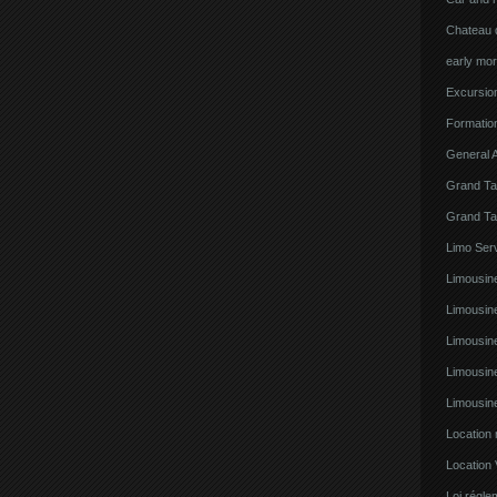
Chateau d
early mor
Excursion
Formatio
General A
Grand Ta
Grand Ta
Limo Serv
Limousine
Limousin
Limousin
Limousin
Limousin
Location
Location 
Loi régl