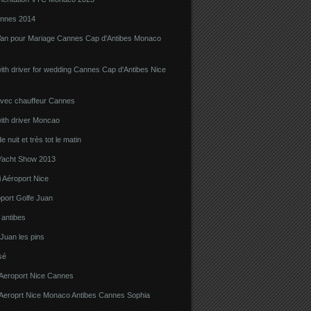
nnes 2014
Van pour Mariage Cannes Cap d'Antibes Monaco
ith driver for wedding Cannes Cap d'Antibes Nice
avec chauffeur Cannes
ith driver Moncao
 nuit et très tot le matin
acht Show 2013
 Aéroport Nice
port Golfe Juan
i antibes
 Juan les pins
sé
 Aeroport Nice Cannes
i Aeroprt Nice Monaco Antibes Cannes Sophia