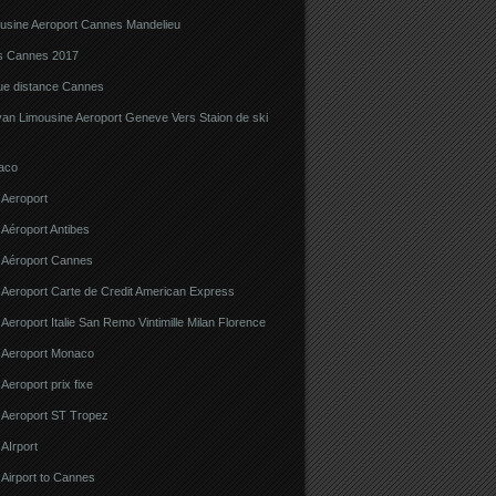
ousine Aeroport Cannes Mandelieu
ns Cannes 2017
gue distance Cannes
van Limousine Aeroport Geneve Vers Staion de ski
aco
 Aeroport
 Aéroport Antibes
e Aéroport Cannes
 Aeroport Carte de Credit American Express
 Aeroport Italie San Remo Vintimille Milan Florence
e Aeroport Monaco
 Aeroport prix fixe
e Aeroport ST Tropez
 AIrport
 Airport to Cannes