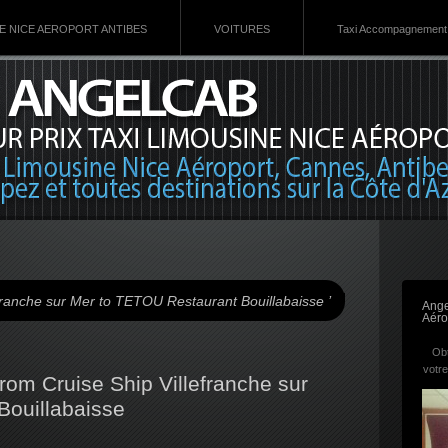
VE NICE AEROPORT ANTIBES
VOITURES
Taxi Accompagnement 
franche sur Mer to TETOU Restaurant Bouillabaisse ’
Ange
Aéro
Obt
votre
From Cruise Ship Villefranche sur
Bouillabaisse