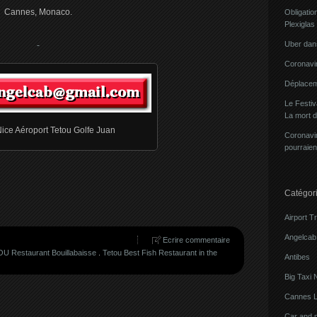
Cannes, Monaco.
Obligatio
Plexiglas
Uber dans
Coronavir
Déplacem
Le Festi
La mort 
Nice Aéroport Tetou Golfe Juan
Coronavir
pourraien
Catégor
Airport T
Angelcab 
Ecrire commentaire
OU Restaurant Bouillabaisse
.
Tetou Best Fish Restaurant in the
Antibes
Big Taxi 
Cannes L
Car and 