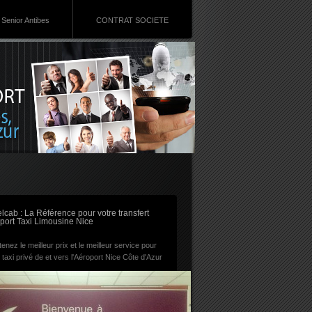
Senior Antibes
CONTRAT SOCIETE
RSS
lcab : La Référence pour votre transfert
port Taxi Limousine Nice
enez le meilleur prix et le meilleur service pour
 taxi privé de et vers l'Aéroport Nice Côte d'Azur