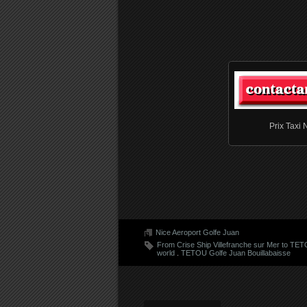
Prix Taxi 
Nice Aeroport Golfe Juan
From Crise Ship Villefranche sur Mer to TET
world
.
TETOU Golfe Juan Bouillabaisse