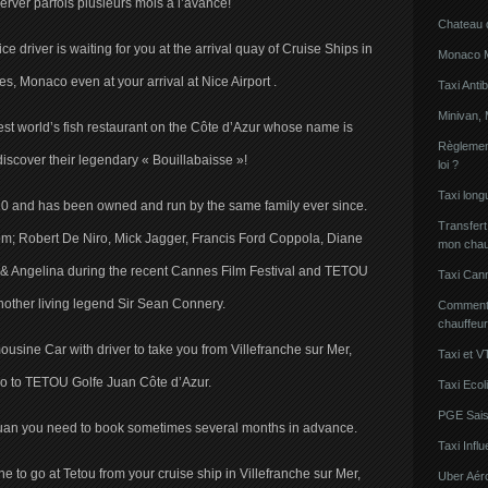
éserver parfois plusieurs mois à l’avance!
Chateau 
ce driver is waiting for you at the arrival quay of Cruise Ships in
Monaco Mi
s, Monaco even at your arrival at Nice Airport .
Taxi Anti
Minivan, 
st world’s fish restaurant on the Côte d’Azur whose name is
Règlement
iscover their legendary « Bouillabaisse »!
loi ?
Taxi lon
0 and has been owned and run by the same family ever since.
Transfert
om; Robert De Niro, Mick Jagger, Francis Ford Coppola, Diane
mon chau
d & Angelina during the recent Cannes Film Festival and TETOU
Taxi Can
nother living legend Sir Sean Connery.
Comment l
chauffeu
ousine Car with driver to take you from Villefranche sur Mer,
Taxi et V
 to TETOU Golfe Juan Côte d’Azur.
Taxi Ecol
PGE Sais
 Juan you need to book sometimes several months in advance.
Taxi Inf
ne to go at Tetou from your cruise ship in Villefranche sur Mer,
Uber Aér