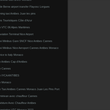
e Berne airport transfer Flayosc Lorgues
ning taxi Antibes Juan les pins
s Touristiques Côte d'Azur
n VTC 06 Alpes Maritimes
viation Terminal Nice Airport
xi Minibus Gare SNCF Nice Antibes Cannes
xi Minibus Nice Aeroport Cannes Antibes Monaco
ice to Italy Monaco
 Antibes Cap d'Antibes
e Cannes
e IYCA ANTIBES
e Monaco
e Taxi Antibes Cannes Monaco Juan Les Pins Port
 minivan avec chauffeur Cannes
Voiture Avec Chauffeur Antibes
ementation VTC Monaco 2023