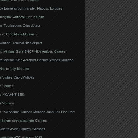
e Berne airport transfer Flayosc Lorgues
ning taxi Antibes Juan les pins
s Touristiques Côte d'Azur
n VTC 06 Alpes Maritimes
viation Terminal Nice Airport
xi Minibus Gare SNCF Nice Antibes Cannes
xi Minibus Nice Aeroport Cannes Antibes Monaco
ice to Italy Monaco
 Antibes Cap d'Antibes
e Cannes
e IYCA ANTIBES
e Monaco
e Taxi Antibes Cannes Monaco Juan Les Pins Port
 minivan avec chauffeur Cannes
Voiture Avec Chauffeur Antibes
ementation VTC Monaco 2023