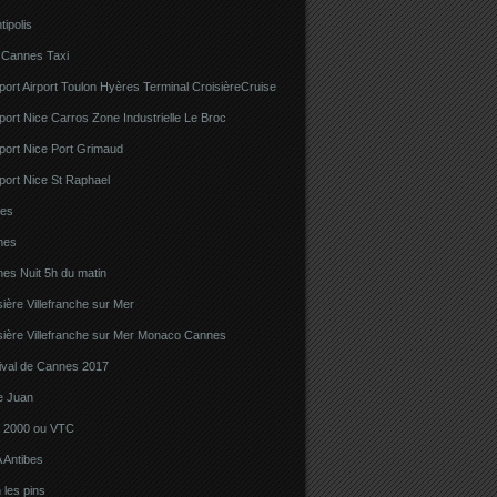
tipolis
 Cannes Taxi
port Airport Toulon Hyères Terminal CroisièreCruise
port Nice Carros Zone Industrielle Le Broc
port Nice Port Grimaud
port Nice St Raphael
bes
nes
es Nuit 5h du matin
sière Villefranche sur Mer
sière Villefranche sur Mer Monaco Cannes
tival de Cannes 2017
e Juan
la 2000 ou VTC
 Antibes
 les pins