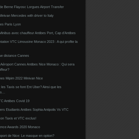
de Berne Flayosc Lorgues Airport Transfer
nivan Mercedes with driver to Italy
bes Paris Lyon
Minibus avec chauffeur Antibes Port, Cap d’Antibes
ation VTC Limousine Monaco 2023 : A qui profite la
gue distance Cannes
 Aéroport Cannes Antibes Nice Monaco : Qui sera
ffeur?
nes Mipim 2022 Minivan Nice
es Taxis se font Ent Uber? Ainsi que les
rs…
TC Antibes Covid 19
iers Etudiants Antibes Sophia Antipolis Vs VTC
on Taxis et VTC exclus!
luence Awards 2020 Monaco
oport de Nice: Le masque en option?