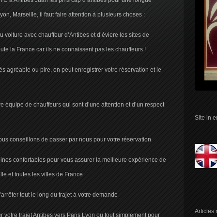
TC à Antibes Juan les pins cap d’antibes pour une longue
, Marseille, il faut faire attention à plusieurs choses :
 voiture avec chauffeur d’Antibes et d’éviere les sites de
ute la France car ils ne connaissent pas les chauffeurs !
 agréable ou pire, on peut enregistrer votre réservation et le
e équipe de chauffeurs qui sont d’une attention et d’un respect
Site in 
vous conseillons de passer par nous pour votre réservation
lines confortables pour vous assurer la meilleure expérience de
lle et toutes les villes de France
’arrêter tout le long du trajet à votre demande
Articles
r votre trajet Antibes vers Paris Lyon ou tout simplement pour