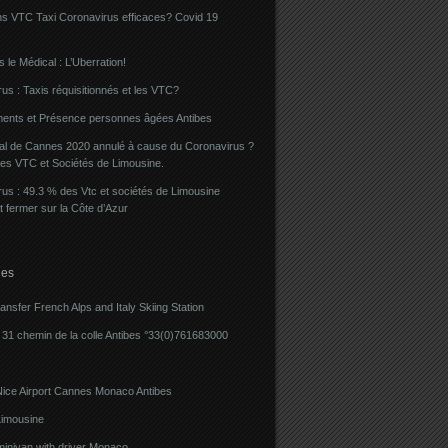
ns VTC Taxi Coronavirus efficaces? Covid 19
 le Médical : L’Uberration!
us : Taxis réquisitionnés et les VTC?
ents et Présence personnes âgées Antibes
val de Cannes 2020 annulé à cause du Coronavirus ?
des VTC et Sociétés de Limousine.
us : 49.3 % des Vtc et sociétés de Limousine
t fermer sur la Côte d’Azur
ies
ransfer French Alps and Italy Skiing Station
31 chemin de la colle Antibes °33(0)761683000
Nice Airport Cannes Monaco Antibes
imousine
minivan with driver Monaco