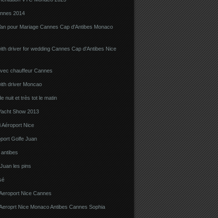
nnes 2014
Van pour Mariage Cannes Cap d'Antibes Monaco
ith driver for wedding Cannes Cap d'Antibes Nice
avec chauffeur Cannes
ith driver Moncao
 nuit et très tot le matin
acht Show 2013
 Aéroport Nice
port Golfe Juan
i antibes
 Juan les pins
sé
 Aeroport Nice Cannes
i Aeroprt Nice Monaco Antibes Cannes Sophia