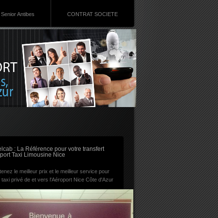
Senior Antibes
CONTRAT SOCIETE
RSS
lcab : La Référence pour votre transfert
port Taxi Limousine Nice
enez le meilleur prix et le meilleur service pour
 taxi privé de et vers l'Aéroport Nice Côte d'Azur