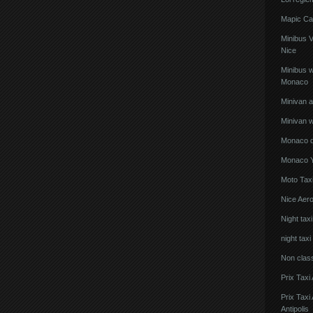
Mapic Ca
Minibus 
Nice
Minibus w
Monaco
Minivan 
Minivan w
Monaco de
Monaco Y
Moto Taxi
Nice Aero
Night tax
night taxi
Non clas
Prix Taxi
Prix Tax
Antipolis