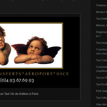
Chateau 
Monaco Mi
Taxi Anti
Minivan, 
Règlement
loi ?
Taxi lon
Transfert
mon chau
Taxi Can
Comment l
chauffeu
Taxi et V
Taxi Ecol
PGE Sais
un Taxi Vtc de Antibes à Paris
Taxi Inf
Uber Aér