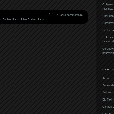
Obligatio
Plexiglas
Ecrire commentaire
Uber dans
xi Antibes Paris
.
Uber Antibes Paris
Coronavir
Déplacem
Le Festi
La mort 
Coronavir
pourraien
Catégor
Airport T
Angelcab 
Antibes
Big Taxi 
Cannes L
Car and 