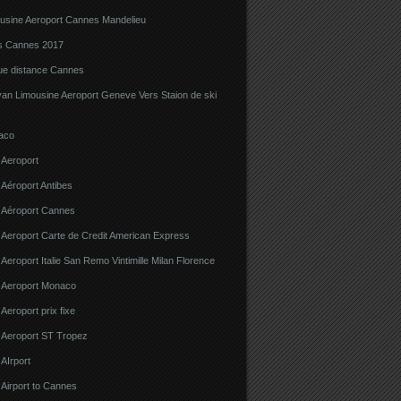
ousine Aeroport Cannes Mandelieu
ns Cannes 2017
gue distance Cannes
van Limousine Aeroport Geneve Vers Staion de ski
aco
 Aeroport
 Aéroport Antibes
e Aéroport Cannes
 Aeroport Carte de Credit American Express
 Aeroport Italie San Remo Vintimille Milan Florence
e Aeroport Monaco
 Aeroport prix fixe
e Aeroport ST Tropez
 AIrport
 Airport to Cannes