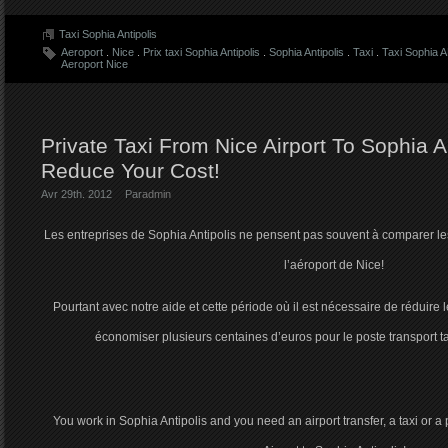
Taxi Sophia Antipolis
Aeroport
.
Nice
.
Prix taxi Sophia Antipolis
.
Sophia Antipolis
.
Taxi
.
Taxi Sophia A
Aeroport Nice
Private Taxi From Nice Airport To Sophia An
Reduce Your Cost!
Avr 29th. 2012
Par
admin
Les entreprises de Sophia Antipolis ne pensent pas souvent à comparer les
l’aéroport de Nice!
Pourtant avec notre aide et cette période où il est nécessaire de réduire
économiser plusieurs centaines d’euros pour le poste transport ta
You work in Sophia Antipolis and you need an airport transfer, a taxi or a 