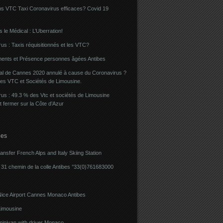
ns VTC Taxi Coronavirus efficaces? Covid 19
 le Médical : L’Uberration!
us : Taxis réquisitionnés et les VTC?
ents et Présence personnes âgées Antibes
val de Cannes 2020 annulé à cause du Coronavirus ?
des VTC et Sociétés de Limousine.
us : 49.3 % des Vtc et sociétés de Limousine
t fermer sur la Côte d’Azur
ies
ransfer French Alps and Italy Skiing Station
31 chemin de la colle Antibes °33(0)761683000
Nice Airport Cannes Monaco Antibes
imousine
minivan with driver Monaco