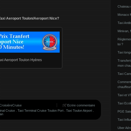
Chateau 
Monaco Mi
axi Aeroport Toulon/Aeroport Nice?
Taxi Anti
Minivan, 
Règlement
loi ?
Taxi lon
axi Aeroport Toulon Hyères
Transfert
mon chau
Taxi Can
Comment l
chauffeu
Taxi et V
Taxi Ecol
 CroisièreCruise
Ecrire commentaire
inal Cruise
.
Taxi Terminal Cruise Toulon Port
.
Taxi Toulon Airport
.
PGE Sais
Van
Taxi Inf
Uber Aér