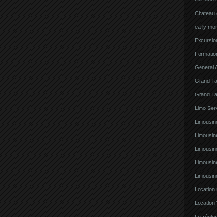
Chateau d
early mor
Excursion
Formatio
General A
Grand Ta
Grand Ta
Limo Serv
Limousine
Limousin
Limousin
Limousin
Limousin
Location
Location 
Loi régl