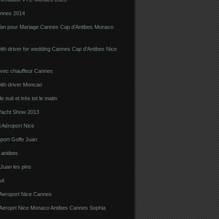
nnes 2014
Van pour Mariage Cannes Cap d'Antibes Monaco
ith driver for wedding Cannes Cap d'Antibes Nice
avec chauffeur Cannes
ith driver Moncao
 nuit et très tot le matin
acht Show 2013
 Aéroport Nice
port Golfe Juan
i antibes
 Juan les pins
sé
 Aeroport Nice Cannes
i Aeroprt Nice Monaco Antibes Cannes Sophia