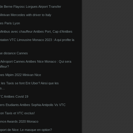
de Berne Flayosc Lorgues Airport Transfer
nivan Mercedes with driver to Italy
bes Paris Lyon
Minibus avec chauffeur Antibes Port, Cap d’Antibes
ation VTC Limousine Monaco 2023 : A qui profite la
gue distance Cannes
 Aéroport Cannes Antibes Nice Monaco : Qui sera
ffeur?
nes Mipim 2022 Minivan Nice
es Taxis se font Ent Uber? Ainsi que les
rs…
TC Antibes Covid 19
iers Etudiants Antibes Sophia Antipolis Vs VTC
on Taxis et VTC exclus!
luence Awards 2020 Monaco
oport de Nice: Le masque en option?