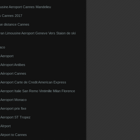
ousine Aeroport Cannes Mandelieu
ns Cannes 2017
gue distance Cannes
van Limousine Aeroport Geneve Vers Staion de ski
aco
 Aeroport
 Aéroport Antibes
e Aéroport Cannes
 Aeroport Carte de Credit American Express
 Aeroport Italie San Remo Vintimille Milan Florence
e Aeroport Monaco
 Aeroport prix fixe
e Aeroport ST Tropez
 AIrport
 Airport to Cannes