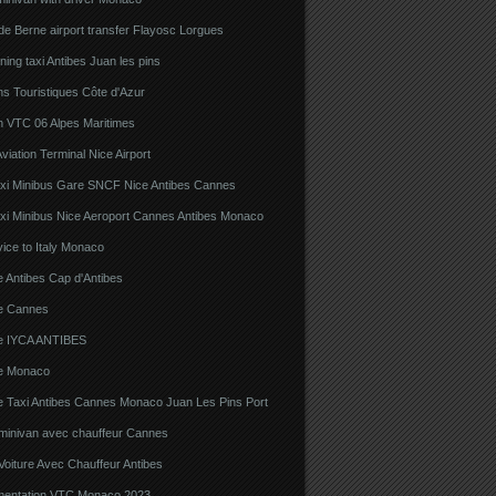
e Berne airport transfer Flayosc Lorgues
ning taxi Antibes Juan les pins
s Touristiques Côte d'Azur
n VTC 06 Alpes Maritimes
viation Terminal Nice Airport
xi Minibus Gare SNCF Nice Antibes Cannes
xi Minibus Nice Aeroport Cannes Antibes Monaco
ice to Italy Monaco
 Antibes Cap d'Antibes
e Cannes
e IYCA ANTIBES
e Monaco
e Taxi Antibes Cannes Monaco Juan Les Pins Port
 minivan avec chauffeur Cannes
Voiture Avec Chauffeur Antibes
ementation VTC Monaco 2023