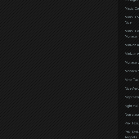
Mapic Ca
Minibus 
Nice
Minibus w
Monaco
Minivan 
Minivan w
Monaco de
Monaco Y
Moto Taxi
Nice Aero
Night tax
night taxi
Non clas
Prix Taxi
Prix Tax
Antipolis