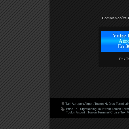
Combien coûte T
Prix T
Taxi Aeroport Airport Toulon Hyères Terminal
Price Ta
.
SIghtseeing Tour from Toulon Term
Toulon Airport
.
Toulon Terminal Cruise Taxi 