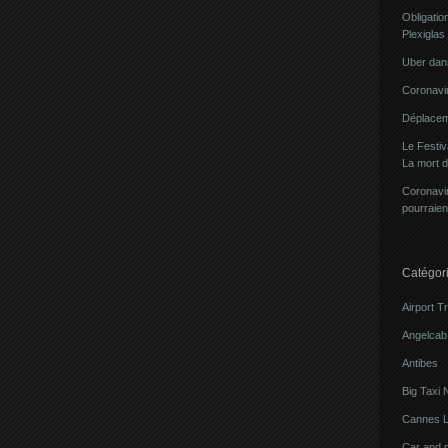
Obligatio
Plexiglas
Uber dans
Coronavir
Déplacem
Le Festi
La mort 
Coronavir
pourraien
Catégor
Airport T
Angelcab 
Antibes
Big Taxi 
Cannes L
Car and 