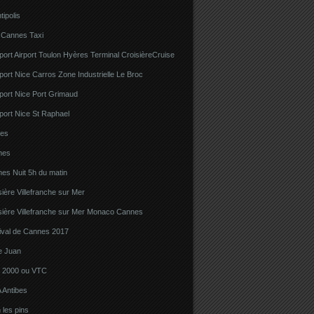
tipolis
 Cannes Taxi
port Airport Toulon Hyères Terminal CroisièreCruise
port Nice Carros Zone Industrielle Le Broc
port Nice Port Grimaud
port Nice St Raphael
bes
nes
es Nuit 5h du matin
sière Villefranche sur Mer
sière Villefranche sur Mer Monaco Cannes
tival de Cannes 2017
e Juan
la 2000 ou VTC
 Antibes
 les pins