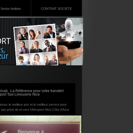
Senior Antibes
CONTRAT SOCIETE
RSS
lcab : La Référence pour votre transfert
port Taxi Limousine Nice
enez le meilleur prix et le meilleur service pour
 taxi privé de et vers l'Aéroport Nice Côte d'Azur