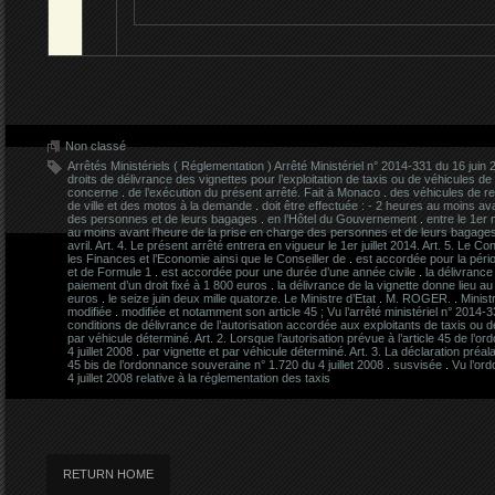
Non classé
Arrêtés Ministériels ( Réglementation ) Arrêté Ministériel n° 2014-331 du 16 juin
droits de délivrance des vignettes pour l’exploitation de taxis ou de véhicules de 
concerne
.
de l’exécution du présent arrêté. Fait à Monaco
.
des véhicules de r
de ville et des motos à la demande
.
doit être effectuée : - 2 heures au moins av
des personnes et de leurs bagages
.
en l’Hôtel du Gouvernement
.
entre le 1er 
au moins avant l’heure de la prise en charge des personnes et de leurs bagage
avril. Art. 4. Le présent arrêté entrera en vigueur le 1er juillet 2014. Art. 5. Le
les Finances et l’Economie ainsi que le Conseiller de
.
est accordée pour la péri
et de Formule 1
.
est accordée pour une durée d’une année civile
.
la délivrance
paiement d’un droit fixé à 1 800 euros
.
la délivrance de la vignette donne lieu au
euros
.
le seize juin deux mille quatorze. Le Ministre d’Etat
.
M. ROGER.
.
Minist
modifiée
.
modifiée et notamment son article 45 ; Vu l’arrêté ministériel n° 2014-3
conditions de délivrance de l’autorisation accordée aux exploitants de taxis ou d
par véhicule déterminé. Art. 2. Lorsque l’autorisation prévue à l’article 45 de l’
4 juillet 2008
.
par vignette et par véhicule déterminé. Art. 3. La déclaration préal
45 bis de l’ordonnance souveraine n° 1.720 du 4 juillet 2008
.
susvisée
.
Vu l’or
4 juillet 2008 relative à la réglementation des taxis
RETURN HOME