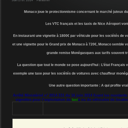
Juin 27th. 2014
Par
admin
Monaco joue le protectionnisme concernant le marché juteux du
Les VTC français et les taxis de Nice Aéroport vont
En instaurant une vignette à 1800€ par véhicule pour les sociétés de vo
et une vignette pour le Grand prix de Monaco à 720€, Monaco semble vou
grande remise Monégasques aux tarifs souvent tr
La question que tout le monde se pose aujourd’hui : L’état Français va
exemple une taxe pour les sociètés de voitures avec chauffeur moné
Une autre question importante : A qui profite vra
Arrêté Ministériel n° 2014-331 du 16 juin 2014 fixant les montants
vignettes pour l’exploitation de
taxi
s ou de véhicules de locatio