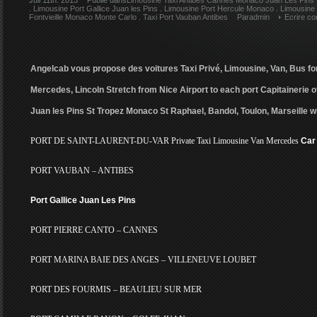
Juil 11th. 2013
Publie dans
Limousine Taxi Antibes Cannes Monaco Juan Les Pins 
.
Limousine Port Gallice Juan les Pins
.
Limousine Port Hercule Monaco
.
Limousine 
Fontvieille Monaco Monte Carlo
.
Taxi Port Vauban Antibes
Par
admin
Ecrire c
Angelcab vous propose des voitures Taxi Privé, Limousine, Van, Bus for
Mercedes, Lincoln Stretch from Nice Airport to each port Capitainerie 
Juan les Pins St Tropez Monaco St Raphael, Bandol, Toulon, Marseille wi
PORT DE SAINT-LAURENT-DU-VAR Private Taxi Limousine Van Mercedes
Car
PORT VAUBAN – ANTIBES
Port Gallice Juan Les Pins
PORT PIERRE CANTO – CANNES
PORT MARINA BAIE DES ANGES – VILLENEUVE LOUBET
PORT DES FOURMIS – BEAULIEU SUR MER